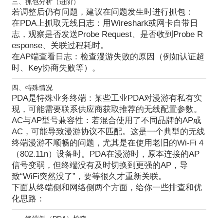
三、抓包分析（进阶）
若调整后仍有问题，建议在问题发生时进行抓包：
在PDA上抓取无线日志
：用Wireshark或网卡自带日
志，观察是否发送Probe Request、是否收到Probe R
esponse、关联过程耗时。
在AP端查看日志
：检查漫游失败的原因（例如认证超
时、Key协商失败等）。
四、特殊情况
PDA是特殊业务终端
：某些工业PDA对漫游有私有实
现，可能需要联系供应商获取推荐的无线配置参数。
AC与AP型号兼容性
：若混合使用了不同品牌的AP或
AC，可能导致漫游协议不匹配。这是一个典型的
无线
终端漫游不顺畅
的问题，尤其是在使用老旧的Wi-Fi 4
（802.11n）设备时。PDA在漫游时，原本连接的AP
信号变弱，但终端没有及时切换到更强的AP，导
致“WiFi突然没了”，要等很久才重新关联。
下面从
终端侧
和
网络侧
两个方面，给你一些排查和优
化思路：