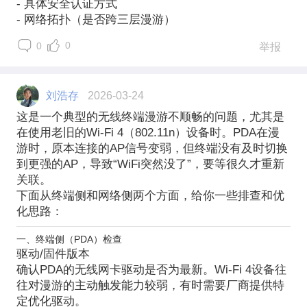
- 具体安全认证方式
- 网络拓扑（是否跨三层漫游）
0
0
举报
刘浩存
2026-03-24
这是一个典型的
无线终端漫游不顺畅
的问题，尤其是
在使用老旧的Wi-Fi 4（802.11n）设备时。PDA在漫
游时，原本连接的AP信号变弱，但终端没有及时切换
到更强的AP，导致“WiFi突然没了”，要等很久才重新
关联。
下面从
终端侧
和
网络侧
两个方面，给你一些排查和优
化思路：
一、终端侧（PDA）检查
驱动/固件版本
确认PDA的无线网卡驱动是否为最新。Wi-Fi 4设备往
往对漫游的主动触发能力较弱，有时需要厂商提供特
定优化驱动。