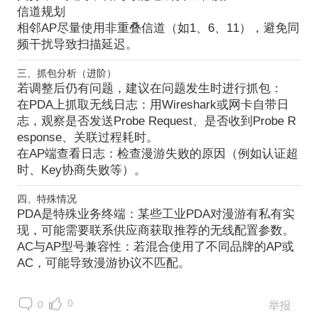
信道规划
相邻AP尽量使用
非重叠信道
（如1、6、11），避免同
频干扰导致扫描延迟。
三、抓包分析（进阶）
若调整后仍有问题，建议在问题发生时进行抓包：
在PDA上抓取无线日志
：用Wireshark或网卡自带日
志，观察是否发送Probe Request、是否收到Probe R
esponse、关联过程耗时。
在AP端查看日志
：检查漫游失败的原因（例如认证超
时、Key协商失败等）。
四、特殊情况
PDA是特殊业务终端
：某些工业PDA对漫游有私有实
现，可能需要联系供应商获取推荐的无线配置参数。
AC与AP型号兼容性
：若混合使用了不同品牌的AP或
AC，可能导致漫游协议不匹配。
0
0
举报