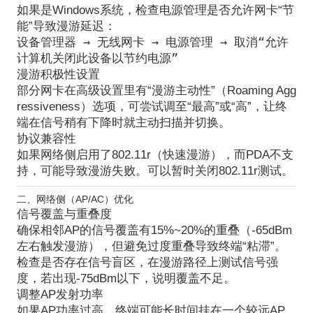
如果是Windows系统，检查电源管理是否允许网卡“节
能”导致漫游延迟：
设备管理器 → 无线网卡 → 电源管理 → 取消“允许
计算机关闭此设备以节约电源”
漫游积极性设置
部分网卡在高级设置里有“漫游主动性”（Roaming Agg
ressiveness）选项，可尝试调至“最高”或“高”，让终
端在信号稍有下降时就主动扫描并切换。
协议兼容性
如果网络侧启用了802.11r（快速漫游），而PDA不支
持，可能导致漫游失败。可以暂时关闭802.11r测试。
二、网络侧（AP/AC）优化
信号覆盖与重叠度
确保相邻AP的信号覆盖有
15%~20%的重叠
（-65dBm
左右触发漫游），但避免过度重叠导致终端“粘滞”。
检查是否存在信号盲区，在漫游路径上测试信号强
度，若出现-75dBm以下，说明覆盖不足。
调整AP发射功率
如果AP功率过高，终端可能长时间挂在一个较远AP