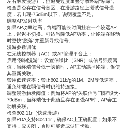
左右触发漫游），但避免过度重叠导致终端“粘滞”。
检查是否存在信号盲区，在漫游路径上测试信号强
度，若出现-75dBm以下，说明覆盖不足。
调整AP发射功率
如果AP功率过高，终端可能长时间挂在一个较远AP
上，迟迟不切换。可适当降低AP功率，让终端在移动
时更快“脱落”并重新寻找信号。
漫游参数调优
在无线控制器（AC）或AP管理平台上：
启用“强制漫游”
：设置信噪比（SNR）或信号强度阈
值，当终端信号低于阈值时，AP主动踢掉终端，促使
其重新关联。
禁用低速速率
：禁止802.11b/g的1M、2M等低速率，
避免终端在弱信号时仍维持连接。
调整漫游触发阈值
：例如将AP的“关联信号门限”设为-
70dBm，当终端低于此值且存在更强AP时，AP会主
动解关联。
检查802.11r（快速漫游）
如果PDA支持802.11r，确保AC上正确配置；如果不
支持，应关闭，否则可能造成认证卡顿。