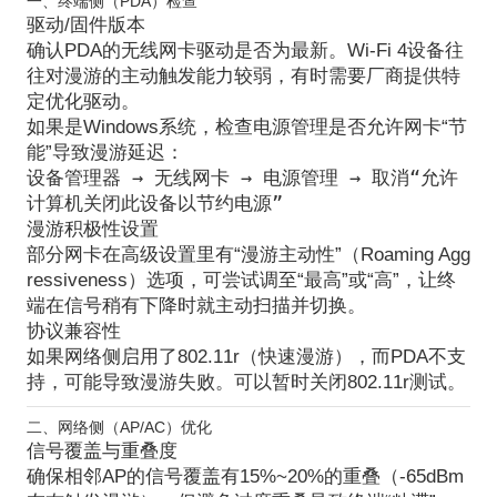
一、终端侧（PDA）检查
驱动/固件版本
确认PDA的无线网卡驱动是否为最新。Wi-Fi 4设备往
往对漫游的主动触发能力较弱，有时需要厂商提供特
定优化驱动。
如果是Windows系统，检查电源管理是否允许网卡“节
能”导致漫游延迟：
设备管理器 → 无线网卡 → 电源管理 → 取消“允许
计算机关闭此设备以节约电源”
漫游积极性设置
部分网卡在高级设置里有“漫游主动性”（Roaming Agg
ressiveness）选项，可尝试调至“最高”或“高”，让终
端在信号稍有下降时就主动扫描并切换。
协议兼容性
如果网络侧启用了802.11r（快速漫游），而PDA不支
持，可能导致漫游失败。可以暂时关闭802.11r测试。
二、网络侧（AP/AC）优化
信号覆盖与重叠度
确保相邻AP的信号覆盖有
15%~20%的重叠
（-65dBm