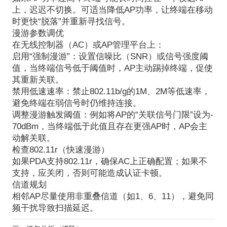
上，迟迟不切换。可适当降低AP功率，让终端在移动
时更快“脱落”并重新寻找信号。
漫游参数调优
在无线控制器（AC）或AP管理平台上：
启用“强制漫游”
：设置信噪比（SNR）或信号强度阈
值，当终端信号低于阈值时，AP主动踢掉终端，促使
其重新关联。
禁用低速速率
：禁止802.11b/g的1M、2M等低速率，
避免终端在弱信号时仍维持连接。
调整漫游触发阈值
：例如将AP的“关联信号门限”设为-
70dBm，当终端低于此值且存在更强AP时，AP会主
动解关联。
检查802.11r（快速漫游）
如果PDA支持802.11r，确保AC上正确配置；如果不
支持，应关闭，否则可能造成认证卡顿。
信道规划
相邻AP尽量使用
非重叠信道
（如1、6、11），避免同
频干扰导致扫描延迟。