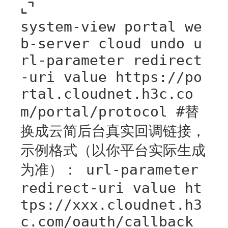
system-view portal we
b-server cloud undo u
rl-parameter redirect
-uri value https://po
rtal.cloudnet.h3c.co
m/portal/protocol #替
换成云简后台真实回调链接，
示例格式（以你平台实际生成
为准）： url-parameter
redirect-uri value ht
tps://xxx.cloudnet.h3
c.com/oauth/callback