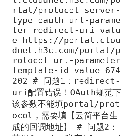
l.cloudnet.h3c.com/po
rtal/protocol server-
type oauth url-parame
ter redirect-uri valu
e https://portal.clou
dnet.h3c.com/portal/p
rotocol url-parameter
template-id value 674
202 # 问题1：redirect-
uri配置错误！OAuth规范下
该参数不能填portal/prot
ocol，需要填【云简平台生
成的回调地址】 # 问题2：