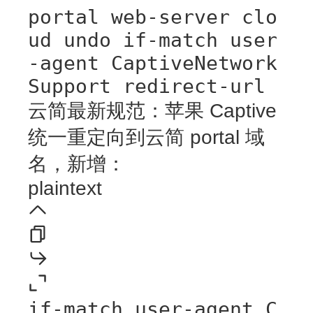
portal web-server clo
ud undo if-match user
-agent CaptiveNetwork
Support redirect-url
云简最新规范：
苹果 Captive
统一重定向到云简 portal 域
名
，新增：
plaintext
if-match user-agent C