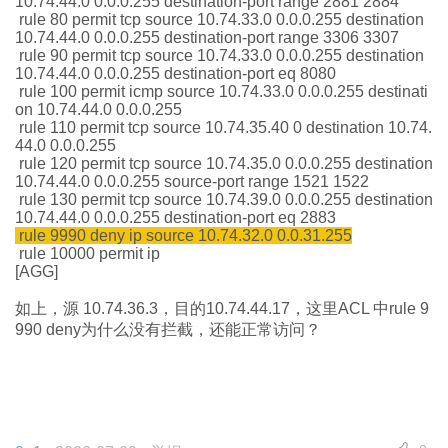
10.74.44.0 0.0.0.255 destination-port range 2881 2884
rule 80 permit tcp source 10.74.33.0 0.0.0.255 destination
10.74.44.0 0.0.0.255 destination-port range 3306 3307
rule 90 permit tcp source 10.74.33.0 0.0.0.255 destination
10.74.44.0 0.0.0.255 destination-port eq 8080
rule 100 permit icmp source 10.74.33.0 0.0.0.255 destinati
on 10.74.44.0 0.0.0.255
rule 110 permit tcp source 10.74.35.40 0 destination 10.74.
44.0 0.0.0.255
rule 120 permit tcp source 10.74.35.0 0.0.0.255 destination
10.74.44.0 0.0.0.255 source-port range 1521 1522
rule 130 permit tcp source 10.74.39.0 0.0.0.255 destination
10.74.44.0 0.0.0.255 destination-port eq 2883
rule 9990 deny ip source 10.74.32.0 0.0.31.255
rule 10000 permit ip
[AGG]
如上，源 10.74.36.3，目的10.74.44.17，这里ACL 中rule 9
990 deny为什么没有拦截，还能正常访问？