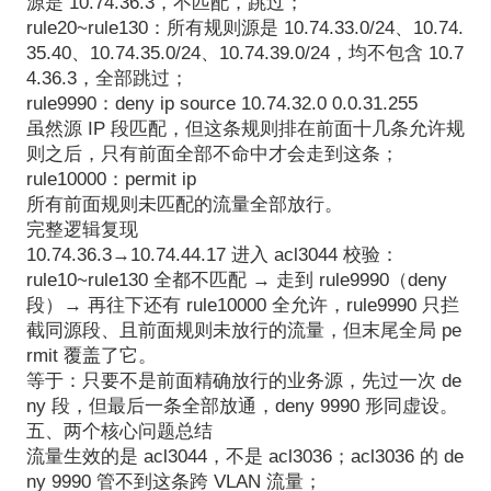
源是 10.74.36.3，不匹配，跳过；
rule20~rule130：所有规则源是 10.74.33.0/24、10.74.
35.40、10.74.35.0/24、10.74.39.0/24，均不包含 10.7
4.36.3，全部跳过；
rule9990：deny ip source 10.74.32.0 0.0.31.255
虽然源 IP 段匹配，但这条规则排在前面十几条允许规
则之后，只有前面全部不命中才会走到这条；
rule10000：permit ip
所有前面规则未匹配的流量全部放行。
完整逻辑复现
10.74.36.3→10.74.44.17 进入 acl3044 校验：
rule10~rule130 全都不匹配 → 走到 rule9990（deny
段）→ 再往下还有 rule10000 全允许，rule9990 只拦
截同源段、且前面规则未放行的流量，但末尾全局 pe
rmit 覆盖了它。
等于：只要不是前面精确放行的业务源，先过一次 de
ny 段，但最后一条全部放通，deny 9990 形同虚设。
五、两个核心问题总结
流量生效的是 acl3044，不是 acl3036；acl3036 的 de
ny 9990 管不到这条跨 VLAN 流量；