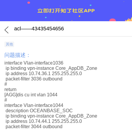
acl——43435454656
其他
问题描述：
interface Vlan-interface1036
ip binding vpn-instance Core_AppDB_Zone
ip address 10.74.36.1 255.255.255.0
packet-filter 3036 outbound
#
return
[AGG]dis cu int vlan 1044
#
interface Vlan-interface1044
description OCEANBASE_SOC
ip binding vpn-instance Core_AppDB_Zone
ip address 10.74.44.1 255.255.255.0
packet-filter 3044 outbound