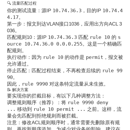
🔍 流量匹配过程
10.74.36.3
10.74.4
你的测试流量：
源IP
，目的IP
4.17
。
第一步
：报文到达VLAN接口1036，应用出方向ACL 3
036。
10.74.36.3
rule 10
s
匹配规则10
：源IP
匹配
的
ource 10.74.36.0 0.0.0.255
。这是一个精确匹
配规则。
rule 10
permit
执行动作
：因为
的动作是
，报文被
允许通过
。
rule 99
停止匹配
：匹配过程结束，不再检查后续的
90
。
rule 9990
因此，
对这条特定流量从未生效。
📝 解决方案
要实现你的拦截目标，有以下几种调整方法：
rule 9990 deny
调整规则顺序（推荐）
：将
...
rule 10 permit ...
移动到
之前
。这样，流
量会先匹配到拒绝规则而被拦截。
注意
：修改ACL规则顺序时，通常需要先删除原有规
则，再按新顺序添加。为减少对业务的影响，建议在