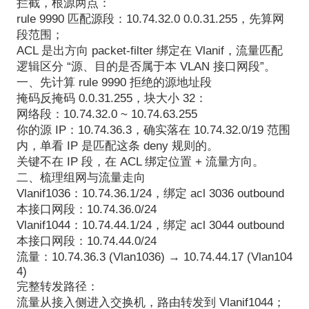
拦截，根源两点：
rule 9990 匹配源段：10.74.32.0 0.0.31.255，先算网
段范围；
ACL 是出方向 packet-filter 绑定在 Vlanif，流量匹配
逻辑区分 “源、目的是否属于本 VLAN 接口网段”。
一、先计算 rule 9990 拒绝的源地址段
掩码反掩码 0.0.31.255，块大小 32：
网络段：10.74.32.0 ~ 10.74.63.255
你的源 IP：10.74.36.3，确实落在 10.74.32.0/19 范围
内，单看 IP 是匹配这条 deny 规则的。
关键不在 IP 段，在 ACL 绑定位置 + 流量方向。
二、梳理组网与流量走向
Vlanif1036：10.74.36.1/24，绑定 acl 3036 outbound
本接口网段：10.74.36.0/24
Vlanif1044：10.74.44.1/24，绑定 acl 3044 outbound
本接口网段：10.74.44.0/24
流量：10.74.36.3 (Vlan1036) → 10.74.44.17 (Vlan104
4)
完整转发路径：
流量从接入侧进入交换机，路由转发到 Vlanif1044；