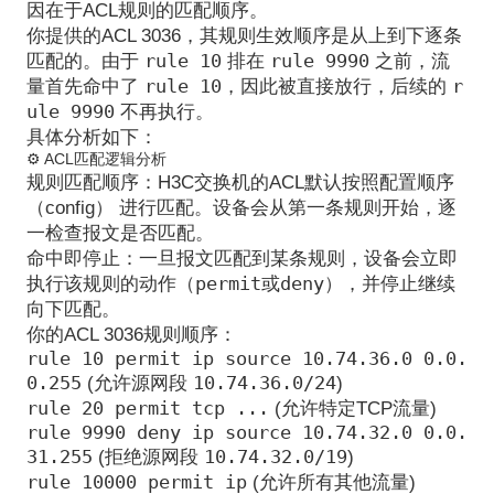
因在于ACL规则的匹配顺序
。
你提供的ACL 3036，其规则生效顺序是
从上到下
逐条
rule 10
rule 9990
匹配的
。由于
排在
之前，流
rule 10
r
量首先命中了
，因此被直接放行，后续的
ule 9990
不再执行
。
具体分析如下：
⚙️ ACL匹配逻辑分析
规则匹配顺序
：H3C交换机的ACL默认按照
配置顺序
（config）
进行匹配
。设备会从第一条规则开始，逐
一检查报文是否匹配。
命中即停止
：一旦报文匹配到某条规则，设备会立即
permit
deny
执行该规则的动作（
或
），并
停止继续
向下匹配
。
你的ACL 3036规则顺序
：
rule 10 permit ip source 10.74.36.0 0.0.
0.255
10.74.36.0/24
(允许源网段
)
rule 20 permit tcp ...
(允许特定TCP流量)
rule 9990 deny ip source 10.74.32.0 0.0.
31.255
10.74.32.0/19
(拒绝源网段
)
rule 10000 permit ip
(允许所有其他流量)