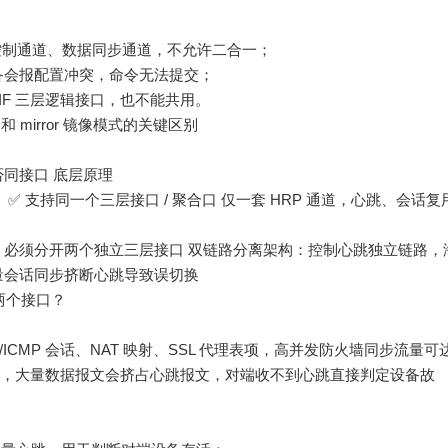
分离控制通道、数据同步通道，不允许二合一；
备会报配置冲突，命令无法提交；
IF 三层逻辑接口，也不能共用。
）和 mirror 镜像模式的关键区别
能否同接口 底层原理
ndby） ✅ 支持同一个三层接口 / 聚合口 仅一套 HRP 通道，心跳、会话复
r 镜像模式 ❌ 必须分开两个独立三层接口 双链路分离架构：控制心跳独立链路，
量会话同步挤断心跳导致误切换
开两个接口？
/ICMP 会话、NAT 映射、SSL 代理表项，高并发防火墙同步流量可
共用，大量数据报文会挤占心跳报文，对端收不到心跳直接判定设备故