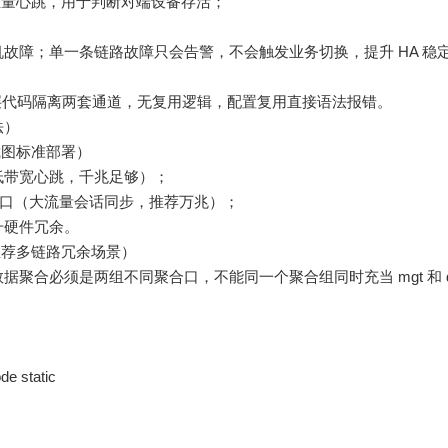
秒一次的轻量心跳，用于判断对端设备存活；
故障；单一条链路故障只会告警，不会触发业务切换，提升 HA 稳
从底层代码隔离两套通道，无复用逻辑，配置复用直接语法报错。
法）
截图标准部署）
E 口（低带宽心跳，千兆足够）；
/10GE 口（大流量会话同步，推荐万兆）；
升硬件冗余。
推荐多链路冗余场景）
聚合必须是两组不同聚合口，不能同一个聚合组同时充当 mgt 和 
de static