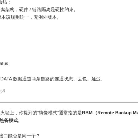
 会话；
：双通道分离架构，硬件 / 链路隔离是硬性约束。
V7 版本该规则统一，无例外版本。
atus
、DATA 数据通道两条链路的连通状态、丢包、延迟。
(0)
I-75-G防火墙上，你提到的“镜像模式”通常指的是
RBM（Remote Backup M
机热备模式
。
步接口能否是同一个？