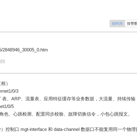
按时间
按赞
05/2848946_30005_0.htm
(0)
红框）
ernet1/0/3
T 表、ARP、流量表、应用特征缓存等业务数据，大流量、持续传输
et1/0/5
备角色、心跳检测、配置同步校验、故障切换信令，小包心跳报文。
ror）控制口 mgt-interface 和 data-channel 数据口不能复用同一个物