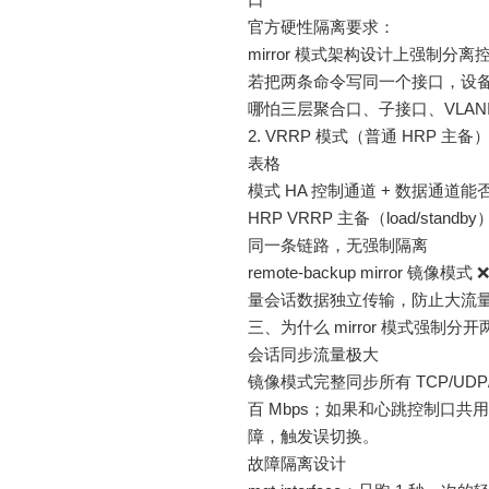
官方硬性隔离要求：
mirror 模式架构设计上强制
若把两条命令写同一个接口，设
哪怕三层聚合口、子接口、VLAN
2. VRRP 模式（普通 HRP 主备
表格
模式 HA 控制通道 + 数据通道
HRP VRRP 主备（load/sta
同一条链路，无强制隔离
remote-backup mirro
量会话数据独立传输，防止大流
三、为什么 mirror 模式强制分
会话同步流量极大
镜像模式完整同步所有 TCP/UDP
百 Mbps；如果和心跳控制口
障，触发误切换。
故障隔离设计