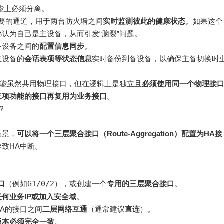
能上必须分离。
要的通道，用于两台防火墙之间
实时监测彼此的健康状态
。如果这个
认为自己是主设备，从而引发“脑裂”问题
。
备设备之间的
配置信息同步
。
主设备的
会话表项等状态信息
实时备份到备设备，以确保主备切换时
功能虽然共用物理接口，但在逻辑上是独立且
必须使用同一个物理接
三项功能的接口再复用为业务接口
。
？
场景，
可以将一个三层聚合接口（Route-Aggregation）配置为HA接
致HA中断。
口
（例如
G1/0/2
）
，或创建一个
专用的三层聚合接口
。
何业务IP或加入安全域
。
A的接口之间
二层网络互通
（通常建议
直连
）
。
版本必须完全一致
。