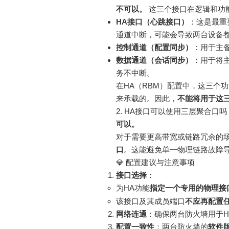
不可以。
这三个接口在逻辑和功
HA接口（心跳接口）
：这是最重
通道中断，可能会导致两台设备都
控制通道（配置同步）
：用于主
数据通道（会话同步）
：用于将
务不中断
。
在HA（RBM）配置中，这三个
来承载的
。因此，
不能将用于这
2. HA接口可以使用三层聚合口吗
可以。
对于需要更高带宽或链路冗余的
口
。这能避免单一物理链路故障导
💎 配置建议与注意事项
接口选择
：
为HA功能
指定一个专用的物理接
该接口及其成员端口
不应再配置任
网络连通
：确保两台防火墙用于H
配置一致性
：两台防火墙的
软件