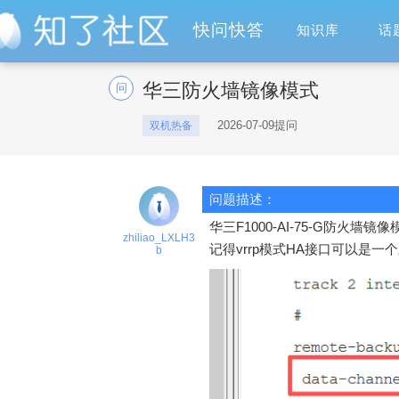
快问快答
知识库
话
华三防火墙镜像模式
问
2026-07-09提问
双机热备
问题描述：
华三F1000-AI-75-G防
zhiliao_LXLH3
记得vrrp模式HA接口可以是
b