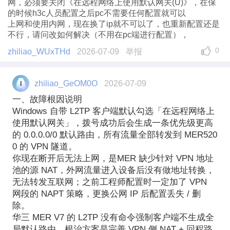
网，必须要关闭《在远程网络上使用默认网关(U)》，在保
的时候h3c人员配置之后pc不需要任何配置就可以
上网和使用内网，现在换了ip就不可以了，也重新配置还是
不行，请问改如何解决（不用在pc端进行配置），
0
zhiliao_WUxTHd
2026-07-09
举报
zhiliao_GeOM0O
2026-07-09
一、故障根因说明
Windows 自带 L2TP 客户端默认勾选「在远程网络上
使用默认网关」，拨号成功后会生成一条优先级更高
的 0.0.0.0/0 默认路由，所有流量全部转发到 MER520
0 的 VPN 隧道。
你现在断开后无法上网，是MER 缺少针对 VPN 地址
池的源 NAT，外网流量进入设备后没有做地址转换，
无法转发互联网；之前工程师配置时一定加了 VPN
网段的 NAPT 策略，更换公网 IP 后配置丢失 / 删
除。
华三 MER V7 的 L2TP 没有命令强制客户端不生成全
局默认路由，根治方案是完善 VPN 侧 NAT + 回程路