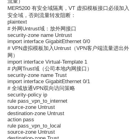
流量）
MER5200 有安全域隔离，VT 虚拟模板接口必须加入
安全域，否则流量转发阻断：
plaintext
# 外网Untrust域：放外网接口
security-zone name Untrust
import interface GigabitEthernet 0/0
# VPN虚拟模板加入Untrust（VPN客户端流量进出外
网）
import interface Virtual-Template 1
# 内网Trust域（公司本地内网接口）
security-zone name Trust
import interface GigabitEthernet 0/1
# 全域放通VPN双向访问策略
security-policy ip
rule pass_vpn_to_internet
source-zone Untrust
destination-zone Untrust
action pass
rule pass_vpn_to_local
source-zone Untrust
destination-zone Trust