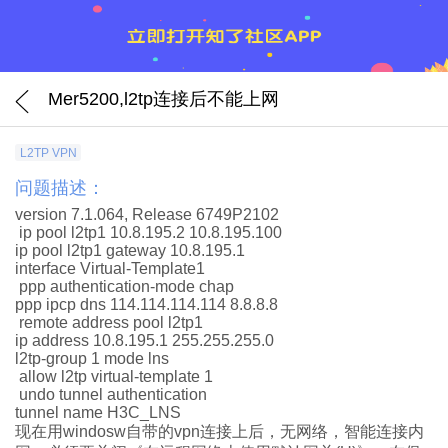
Mer5200,l2tp连接后不能上网
L2TP VPN
问题描述：
version 7.1.064, Release 6749P2102
ip pool l2tp1 10.8.195.2 10.8.195.100
ip pool l2tp1 gateway 10.8.195.1
interface Virtual-Template1
ppp authentication-mode chap
ppp ipcp dns 114.114.114.114 8.8.8.8
remote address pool l2tp1
ip address 10.8.195.1 255.255.255.0
l2tp-group 1 mode lns
allow l2tp virtual-template 1
undo tunnel authentication
tunnel name H3C_LNS
现在用windosw自带的vpn连接上后，无网络，智能连接内