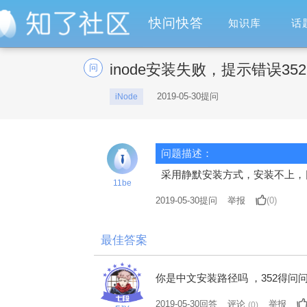
快问快答
知识库
话
inode安装失败，提示错误352
问
2019-05-30提问
iNode
问题描述：
采用静默安装方式，安装不上，
11be
2019-05-30
提问
举报
(0)
最佳答案
你是中文安装路径吗 ，352得
2019-05-30回答
评论
举报
(
0
)