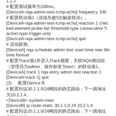
1.1.2
# 配置测试频率为100ms。
[DeviceA-nqa-admin-test-icmp-echo] frequency 100
# 配置联动项1（连续失败5次触发联动）。
[DeviceA-nqa-admin-test-icmp-echo] reaction 1 chec
ked-element probe-fail threshold-type consecutive 5
action-type trigger-only
[DeviceA-nqa-admin-test-icmp-echo] quit
# 启动探测。
[DeviceA] nqa schedule admin test start-time now life
time forever
# 配置Track项1并进入Track视图，关联NQA测试组
（管理员为admin，操作标签为test）的联动项1。
[DeviceA] track 1 nqa entry admin test reaction 1
[DeviceA-track-1] quit
(3) 配置Device B
# 配置到达30.1.1.0/24网段的静态路由：下一跳地址
为10.2.1.4。
<DeviceB> system-view
[DeviceB] ip route-static 30.1.1.0 24 10.2.1.4
# 配置到达20.1.1.0/24网段的静态路由：下一跳地址