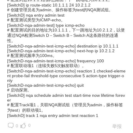
[SwitchD] ip route-static 10.1.1.1 24 10.2.1.2
#
创建管理员名为
admin
、操作标签为
test
的
NQA
测试组。
[SwitchD] nqa entry admin test
#
配置测试类型为
ICMP-echo
。
[SwitchD-nqa-admin-test] type icmp-echo
#
配置测试的目的地址为
10.1.1.1
，下一跳地址为
10.2.1.2
，以便
通过
NQA
检测
Switch D
－
Switch B
－
Switch A
这条路径的连通
性。
[SwitchD-nqa-admin-test-icmp-echo] destination ip 10.1.1.1
[SwitchD-nqa-admin-test-icmp-echo] next-hop ip 10.2.1.2
#
配置测试频率为
100ms
。
[SwitchD-nqa-admin-test-icmp-echo] frequency 100
#
配置联动项
1
（连续失败
5
次触发联动）。
[SwitchD-nqa-admin-test-icmp-echo] reaction 1 checked-eleme
nt probe-fail threshold-type consecutive 5 action-type trigger-o
nly
[SwitchD-nqa-admin-test-icmp-echo] quit
#
启动探测。
[SwitchD] nqa schedule admin test start-time now lifetime forev
er
#
配置
Track
项
1
，关联
NQA
测试组（管理员为
admin
，操作标签
为
test
）的联动项
1
。
[SwitchD] track 1 nqa entry admin test reaction 1
0
0
举报