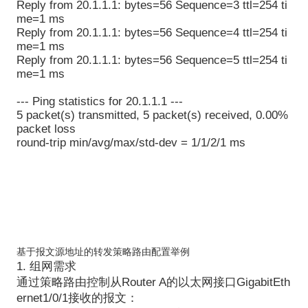
Reply from 20.1.1.1: bytes=56 Sequence=3 ttl=254 ti
me=1 ms
Reply from 20.1.1.1: bytes=56 Sequence=4 ttl=254 ti
me=1 ms
Reply from 20.1.1.1: bytes=56 Sequence=5 ttl=254 ti
me=1 ms
--- Ping statistics for 20.1.1.1 ---
5 packet(s) transmitted, 5 packet(s) received, 0.00%
packet loss
round-trip min/avg/max/std-dev = 1/1/2/1 ms
基于报文源地址的转发策略路由配置举例
1. 组网需求
通过策略路由控制从Router A的以太网接口GigabitEth
ernet1/0/1接收的报文：