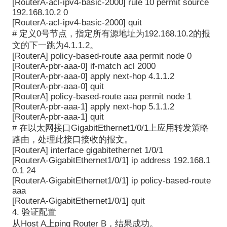
[RouterA-acl-ipv4-basic-2000] rule 10 permit source
192.168.10.2 0
[RouterA-acl-ipv4-basic-2000] quit
# 定义0号节点，指定所有源地址为192.168.10.2的报
文的下一跳为4.1.1.2。
[RouterA] policy-based-route aaa permit node 0
[RouterA-pbr-aaa-0] if-match acl 2000
[RouterA-pbr-aaa-0] apply next-hop 4.1.1.2
[RouterA-pbr-aaa-0] quit
[RouterA] policy-based-route aaa permit node 1
[RouterA-pbr-aaa-1] apply next-hop 5.1.1.2
[RouterA-pbr-aaa-1] quit
# 在以太网接口GigabitEthernet1/0/1上应用转发策略
路由，处理此接口接收的报文。
[RouterA] interface gigabitethernet 1/0/1
[RouterA-GigabitEthernet1/0/1] ip address 192.168.1
0.1 24
[RouterA-GigabitEthernet1/0/1] ip policy-based-route
aaa
[RouterA-GigabitEthernet1/0/1] quit
4. 验证配置
从Host A上ping Router B，结果成功。