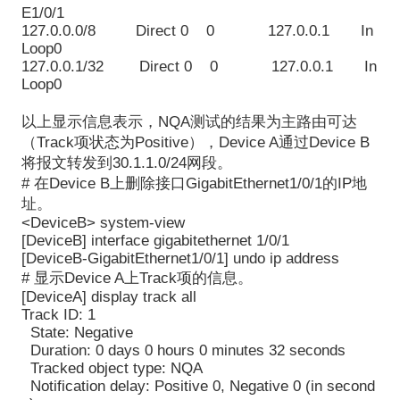
E1/0/1
127.0.0.0/8 Direct 0 0 127.0.0.1 In
Loop0
127.0.0.1/32 Direct 0 0 127.0.0.1 In
Loop0
以上显示信息表示，NQA测试的结果为主路由可达
（Track项状态为Positive），Device A通过Device B
将报文转发到30.1.1.0/24网段。
# 在Device B上删除接口GigabitEthernet1/0/1的IP地
址。
<DeviceB> system-view
[DeviceB] interface gigabitethernet 1/0/1
[DeviceB-GigabitEthernet1/0/1] undo ip address
# 显示Device A上Track项的信息。
[DeviceA] display track all
Track ID: 1
State: Negative
Duration: 0 days 0 hours 0 minutes 32 seconds
Tracked object type: NQA
Notification delay: Positive 0, Negative 0 (in second