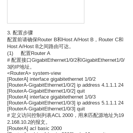
3. 配置步骤
配置前请确保Router B和Host A/Host B，Router C和
Host A/Host B之间路由可达。
(1) 配置Router A
# 配置接口GigabitEthernet1/0/2和GigabitEthernet1/0/
3的IP地址。
<RouterA> system-view
[RouterA] interface gigabitethernet 1/0/2
[RouterA-GigabitEthernet1/0/2] ip address 4.1.1.1 24
[RouterA-GigabitEthernet1/0/2] quit
[RouterA] interface gigabitethernet 1/0/3
[RouterA-GigabitEthernet1/0/3] ip address 5.1.1.1 24
[RouterA-GigabitEthernet1/0/3] quit
# 定义访问控制列表ACL 2000，用来匹配源地址为19
2.168.10.2的报文。
[RouterA] acl basic 2000