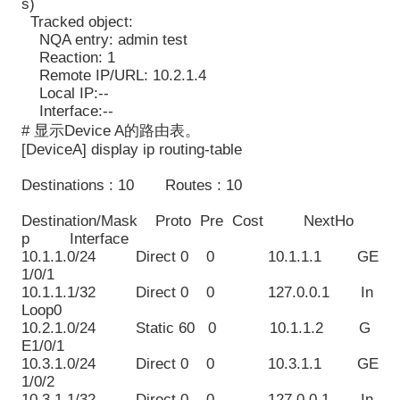
s)
Tracked object:
NQA entry: admin test
Reaction: 1
Remote IP/URL: 10.2.1.4
Local IP:--
Interface:--
# 显示Device A的路由表。
[DeviceA] display ip routing-table
Destinations : 10 Routes : 10
Destination/Mask Proto Pre Cost NextHo
p Interface
10.1.1.0/24 Direct 0 0 10.1.1.1 GE
1/0/1
10.1.1.1/32 Direct 0 0 127.0.0.1 In
Loop0
10.2.1.0/24 Static 60 0 10.1.1.2 G
E1/0/1
10.3.1.0/24 Direct 0 0 10.3.1.1 GE
1/0/2
10.3.1.1/32 Direct 0 0 127.0.0.1 In