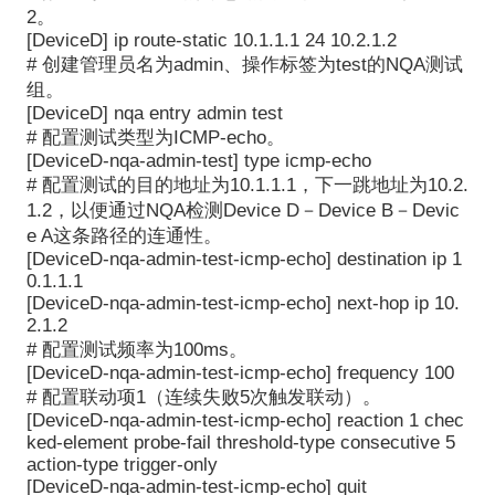
2。
[DeviceD] ip route-static 10.1.1.1 24 10.2.1.2
# 创建管理员名为admin、操作标签为test的NQA测试
组。
[DeviceD] nqa entry admin test
# 配置测试类型为ICMP-echo。
[DeviceD-nqa-admin-test] type icmp-echo
# 配置测试的目的地址为10.1.1.1，下一跳地址为10.2.
1.2，以便通过NQA检测Device D－Device B－Devic
e A这条路径的连通性。
[DeviceD-nqa-admin-test-icmp-echo] destination ip 1
0.1.1.1
[DeviceD-nqa-admin-test-icmp-echo] next-hop ip 10.
2.1.2
# 配置测试频率为100ms。
[DeviceD-nqa-admin-test-icmp-echo] frequency 100
# 配置联动项1（连续失败5次触发联动）。
[DeviceD-nqa-admin-test-icmp-echo] reaction 1 chec
ked-element probe-fail threshold-type consecutive 5
action-type trigger-only
[DeviceD-nqa-admin-test-icmp-echo] quit