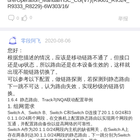
ure/Operation_Manual/H3C_CG(V7)(R9601_R9524_
R9333_R8229)-6W303/16/
0
0
举报
零段阿飞
2020-08-06
您好：
根据您描述的情况，应该是移动链路不通了，但接口
还是up状态，所以路由还是在本设备生效的，这样就
出现不能链路切换了。
可以参考以下配置，做链路探测，若探测到静态路由
下一跳不可达，认为路由失效，实现秒级的链路切
换。
1.6.4
静态路由、
Track
与
NQA
联动配置举例
1.
组网需求
Switch A
、
Switch B
、
Switch C
和
Switch D
连接了
20.1.1.0/24
和
3
0.1.1.0/24
两个网段，在交换机上配置静态路由以实现两个网段的
互通，并配置路由备份以提高网络的可靠性。
Switch A
作为
20.1.1.0/24
网段内主机的缺省网关，在
Switch A
上
存在两条到达
30.1.1.0/24
网段的静态路由，下一跳分别为
Switch