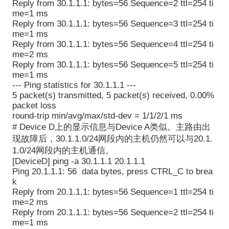
Reply from 30.1.1.1: bytes=56 Sequence=2 ttl=254 ti
me=1 ms
Reply from 30.1.1.1: bytes=56 Sequence=3 ttl=254 ti
me=1 ms
Reply from 30.1.1.1: bytes=56 Sequence=4 ttl=254 ti
me=2 ms
Reply from 30.1.1.1: bytes=56 Sequence=5 ttl=254 ti
me=1 ms
--- Ping statistics for 30.1.1.1 ---
5 packet(s) transmitted, 5 packet(s) received, 0.00%
packet loss
round-trip min/avg/max/std-dev = 1/1/2/1 ms
# Device D上的显示信息与Device A类似。主路由出
现故障后，30.1.1.0/24网段内的主机仍然可以与20.1.
1.0/24网段内的主机通信。
[DeviceD] ping -a 30.1.1.1 20.1.1.1
Ping 20.1.1.1: 56 data bytes, press CTRL_C to brea
k
Reply from 20.1.1.1: bytes=56 Sequence=1 ttl=254 ti
me=2 ms
Reply from 20.1.1.1: bytes=56 Sequence=2 ttl=254 ti
me=1 ms