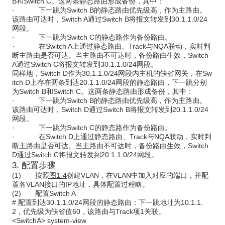
B
和
Switch C
。这两条静态路由形成备份，其中：
·
下一跳为
Switch B
的静态路由优先级高，作为主路由。
该路由可达时，
Switch A
通过
Switch B
将报文转发到
30.1.1.0/24
网段。
·
下一跳为
Switch C
的静态路作为备份路由。
·
在
Switch A
上通过静态路由、
Track
与
NQA
联动，实时判
断主路由是否可达。当主路由不可达时，备份路由生效，
Switch
A
通过
Switch C
将报文转发到
30.1.1.0/24
网段。
同样地，
Switch D
作为
30.1.1.0/24
网段内主机的缺省网关，在
Sw
itch D
上存在两条到达
20.1.1.0/24
网段的静态路由，下一跳分别
为
Switch B
和
Switch C
。这两条静态路由形成备份，其中：
·
下一跳为
Switch B
的静态路由优先级高，作为主路由。
该路由可达时，
Switch D
通过
Switch B
将报文转发到
20.1.1.0/24
网段。
·
下一跳为
Switch C
的静态路作为备份路由。
·
在
Switch D
上通过静态路由、
Track
与
NQA
联动，实时判
断主路由是否可达。当主路由不可达时，备份路由生效，
Switch
D
通过
Switch C
将报文转发到
20.1.1.0/24
网段。
3.
配置步骤
(1)
按照
图
1-4
创建
VLAN
，在
VLAN
中加入对应的端口，并配
置各
VLAN
接口的
IP
地址，具体配置过程略。
(2)
配置
Switch A
#
配置到达
30.1.1.0/24
网段的静态路由：下一跳地址为
10.1.1.
2
，优先级为缺省值
60
，该路由与
Track
项
1
关联。
<SwitchA> system-view