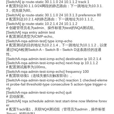
[SwitchA] ip route-static 30.1.1.0 24 10.1.1.2 track 1
#
配置到达
30.1.1.0/24
网段的静态路由：下一跳地址为
10.3.1.
3
，优先级为
80
。
[SwitchA] ip route-static 30.1.1.0 24 10.3.1.3 preference 80
#
配置到达
10.2.1.4
的静态路由：下一跳地址为
10.1.1.2
。
[SwitchA] ip route-static 10.2.1.4 24 10.1.1.2
#
创建管理员名为
admin
、操作标签为
test
的
NQA
测试组。
[SwitchA] nqa entry admin test
#
配置测试类型为
ICMP-echo
。
[SwitchA-nqa-admin-test] type icmp-echo
#
配置测试的目的地址为
10.2.1.4
，下一跳地址为
10.1.1.2
，以便
通过
NQA
检测
Switch A
－
Switch B
－
Switch D
这条路径的连通
性。
[SwitchA-nqa-admin-test-icmp-echo] destination ip 10.2.1.4
[SwitchA-nqa-admin-test-icmp-echo] next-hop ip 10.1.1.2
#
配置测试频率为
100ms
。
[SwitchA-nqa-admin-test-icmp-echo] frequency 100
#
配置联动项
1
（连续失败
5
次触发联动）。
[SwitchA-nqa-admin-test-icmp-echo] reaction 1 checked-eleme
nt probe-fail threshold-type consecutive 5 action-type trigger-o
nly
[SwitchA-nqa-admin-test-icmp-echo] quit
#
启动探测。
[SwitchA] nqa schedule admin test start-time now lifetime forev
er
#
配置
Track
项
1
，关联
NQA
测试组（管理员为
admin
，操作标签
为
test
）的联动项
1
。