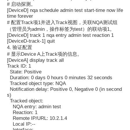
# 启动探测。
[DeviceD] nqa schedule admin test start-time now life
time forever
# 配置Track项1并进入Track视图，关联NQA测试组
（管理员为admin，操作标签为test）的联动项1。
[DeviceD] track 1 nqa entry admin test reaction 1
[DeviceD-track-1] quit
4. 验证配置
# 显示Device A上Track项的信息。
[DeviceA] display track all
Track ID: 1
State: Positive
Duration: 0 days 0 hours 0 minutes 32 seconds
Tracked object type: NQA
Notification delay: Positive 0, Negative 0 (in second
s)
Tracked object:
NQA entry: admin test
Reaction: 1
Remote IP/URL: 10.2.1.4
Local IP:--
Interface:--