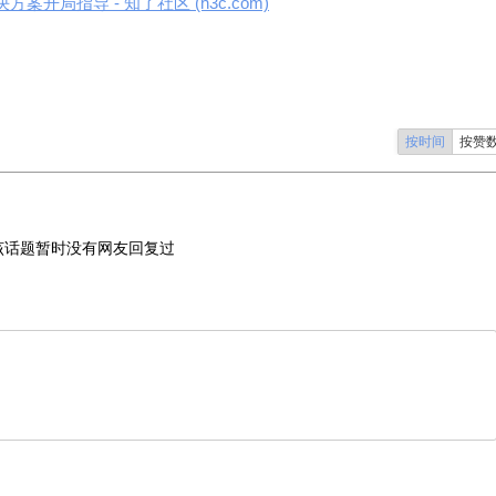
开局指导 - 知了社区 (h3c.com)
按时间
按赞
该话题暂时没有网友回复过