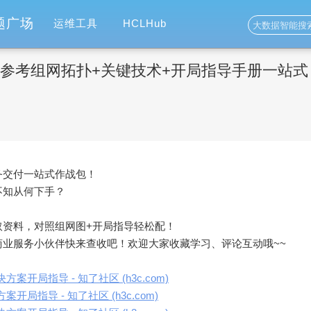
题广场
运维工具
HCLHub
！参考组网拓扑+关键技术+开局指导手册一站式
务交付一站式作战包！
不知从何下手？
取资料，对照组网图
+
开局指导轻松配！
商业服务小伙伴快来查收吧！欢迎大家收藏学习、评论互动哦
~~
开局指导 - 知了社区 (h3c.com)
局指导 - 知了社区 (h3c.com)