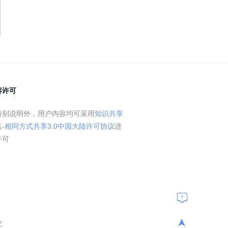
容许可
特别说明外，用户内容均可采用
知识共享
名-相同方式共享3.0中国大陆许可协议
进
许可
➤
究