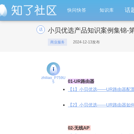
话
快问快答
知识库
小贝优选产品知识案例集锦-
话
2024-12-13发布
商业服务
zhiliao_P759U
01-UR路由器
5
【1】小贝优选——UR路由器配置
【2】小贝优选——UR路由器如何
02-无线AP