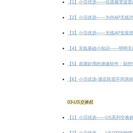
【1】小贝优选——信道频宽设置的
【2】小贝优选——为何AP无线功
【3】小贝优选——无线AP安装部
【4】无线基础小知识——明明无
【5】亲测好用的测速软件：助您轻
【6】小贝优选-酒店民宿不同房间
03-US交换机
【1】小贝优选——US系列交换机被
【2】小贝优选——US100功能键