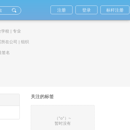
注册
登录
标杆注册
业学校
|
专业
写所在公司
|
组织
性签名
关注的标签
（°ο°）~
暂时没有