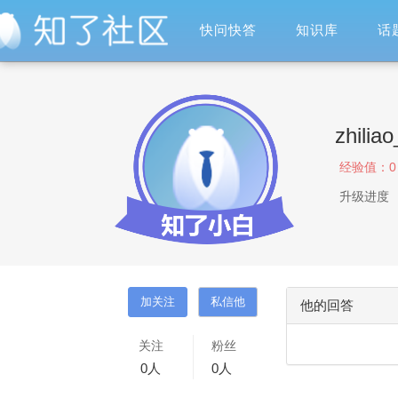
快问快答
知识库
话
zhilia
经验值：
0
升级进度
他的回答
关注
粉丝
0
人
0
人