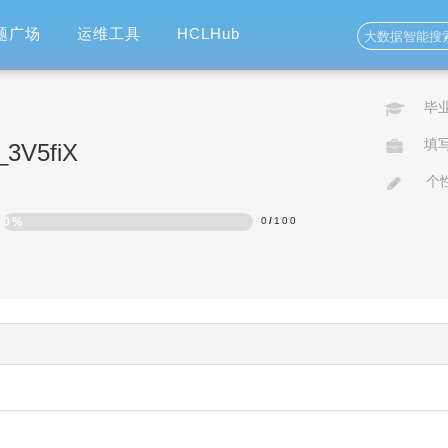
题广场
运维工具
HCLHub
毕
填
o_3V5fiX
个
0%
0
/
100