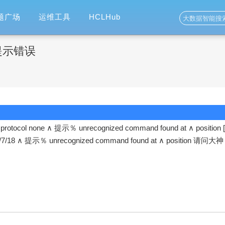
题广场
运维工具
HCLHub
提示错误
 protocol none ∧ 提示％ unrecognized command found at ∧ position 
021/7/18 ∧ 提示％ unrecognized command found at ∧ position 请问大神