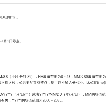
设备的系统时间。
年1月1日零点。
MM:SS（小时:分钟:秒），HH取值范围为0～23，MM和SS取值范围为
以不输入秒；如果要配置成整点，则可以不输入分和秒。比如将time
D/YYYY（月/日/年）或者YYYY/MM/DD（年/月/日），MM的取值范
有关，YYYY的取值范围为2000～2035。