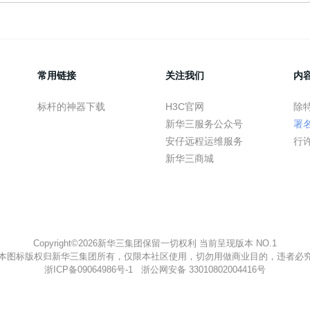
常用链接
关注我们
内
标杆的神器下载
H3C官网
除
新华三服务公众号
署
安仔远程运维服务
行
新华三商城
Copyright©2026新华三集团保留一切权利 当前呈现版本 NO.1
本图标版权归新华三集团所有，仅限本社区使用，切勿用做商业目的，违者必
浙ICP备09064986号-1
浙公网安备 33010802004416号