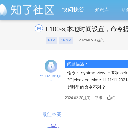
快问快答
知识库
话
F100-s,本地时间设置，命令
问
2024-02-20提问
NTP
SNMP
问题描述：
命令：
systme-view [H3C]clock
zhiliao_isSQE
3C]clock datetime 11:11:11 2
w
是哪里的命令不对？
2024-02-20
提问
举报
(0)
最佳答案