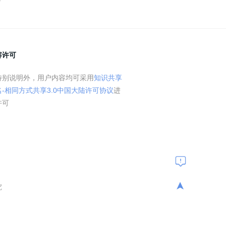
容许可
特别说明外，用户内容均可采用
知识共享
名-相同方式共享3.0中国大陆许可协议
进
许可
➤
究