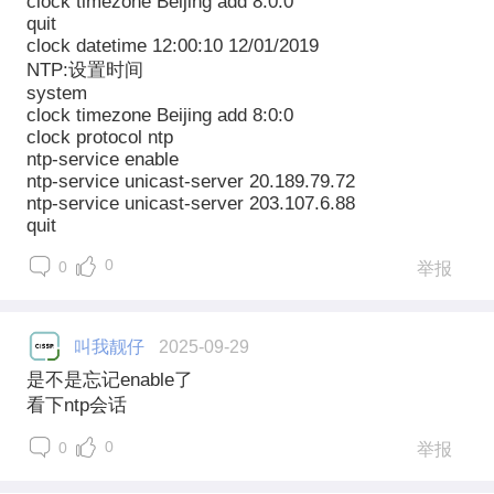
clock timezone Beijing add 8:0:0
quit
clock datetime 12:00:10 12/01/2019
NTP:设置时间
system
clock timezone Beijing add 8:0:0
clock protocol ntp
ntp-service enable
ntp-service unicast-server 20.189.79.72
ntp-service unicast-server 203.107.6.88
quit
0
0
举报
叫我靓仔
2025-09-29
是不是忘记enable了
看下ntp会话
0
0
举报