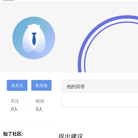
他的回答
关注
粉丝
0
人
0
人
知了社区:
提出建议