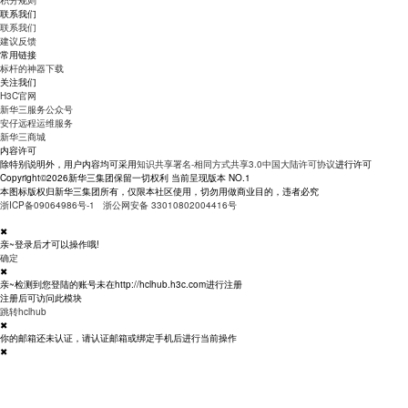
积分规则
联系我们
联系我们
建议反馈
常用链接
标杆的神器下载
关注我们
H3C官网
新华三服务公众号
安仔远程运维服务
新华三商城
内容许可
除特别说明外，用户内容均可采用
知识共享署名-相同方式共享3.0中国大陆许可协议
进行许可
Copyright©2026新华三集团保留一切权利 当前呈现版本 NO.1
本图标版权归新华三集团所有，仅限本社区使用，切勿用做商业目的，违者必究
浙ICP备09064986号-1
浙公网安备 33010802004416号
✖
亲~登录后才可以操作哦!
确定
✖
亲~检测到您登陆的账号未在http://hclhub.h3c.com进行注册
注册后可访问此模块
跳转hclhub
✖
你的邮箱还未认证，请认证邮箱或绑定手机后进行当前操作
✖