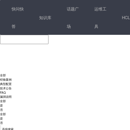
快问快
话题广
运维工
知识库
HCL
答
场
具
全部
经验案例
典型配置
技术公告
FAQ
漏洞说明
全部
是
否
全部
是
否
高级搜索