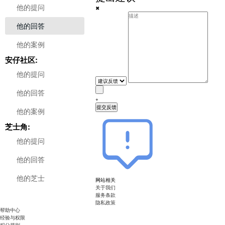
他的提问
✖
zhiliao_Kn0d0h
他的回答
经验值：
0
他的案例
升级进度
0%
0
/
100
安仔社区:
他的提问
他的回答
+
他的案例
芝士角:
他的提问
他的回答
他的芝士
网站相关
关于我们
服务条款
隐私政策
帮助中心
经验与权限