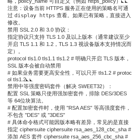
略，policy_name 可自定义（例如 https_policy）
注意：设备当前 HTTPS 服务正在使用的策略名可通
display https
过
查看。如果已有策略，直接进入
修改。
禁用 SSL 2.0 和 3.0 协议
：
指定协议只支持 TLS 1.0 及以上版本（通常建议至少
开启 TLS 1.1 和 1.2，TLS 1.3 视设备版本支持情况而
定）。
protocol tls1.0 tls1.1 tls1.2
# 明确只开启 TLS 版本，
SSL 版本会被自动禁用
# 如果业务需要更高安全性，可以只开 tls1.2 # protoc
ol tls1.2
禁用中等强度密码套件（解决 SWEET32）
：
配置 SSL 策略只使用强加密套件，排除 DES/3DES
等 64位块算法。
# 配置加密套件时，使用 "RSA AES" 等高强度套件，
不包含 "DES" 或 "3DES"
# 具体命令格式可能因版本略有差异，常见的是直接
指定 ciphersuite ciphersuite rsa_aes_128_cbc_sha #
添加 AES 套件 ciphersuite rsa_aes_256_cbc_sha #