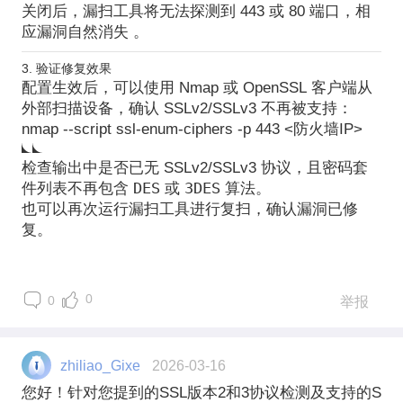
关闭后，漏扫工具将无法探测到 443 或 80 端口，相
应漏洞自然消失 。
3. 验证修复效果
配置生效后，可以使用
Nmap
或
OpenSSL
客户端从
外部扫描设备，确认 SSLv2/SSLv3 不再被支持：
nmap
--script
ssl-enum-ciphers
-p
443
<
防火墙IP
>
检查输出中是否已无 SSLv2/SSLv3 协议，且密码套
DES
3DES
件列表不再包含
或
算法。
也可以再次运行漏扫工具进行复扫，确认漏洞已修
复。
0
0
举报
zhiliao_Gixe
2026-03-16
您好！针对您提到的SSL版本2和3协议检测及支持的S