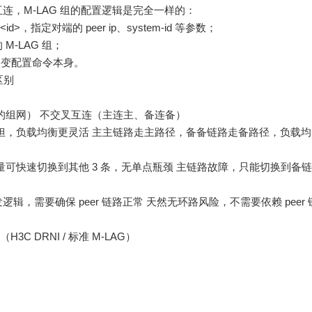
连，M-LAG 组的配置逻辑是完全一样的：
<id>，指定对端的 peer ip、system-id 等参数；
-LAG 组；
改变配置命令本身。
区别
的组网） 不交叉互连（主连主、备连备）
担，负载均衡更灵活 主主链路走主路径，备备链路走备路径，负载均
量可快速切换到其他 3 条，无单点瓶颈 主链路故障，只能切换到备链
发逻辑，需要确保 peer 链路正常 天然无环路风险，不需要依赖 peer 
3C DRNI / 标准 M-LAG）