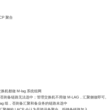
CP 聚合
都做 M-lag 系统组网
的，否则备链路无法选中；管理交换机不用做 M-LAG，汇聚侧做即可。
lag 组，否则备汇聚和备业务的链路未选中
，汇聚侧的 LACP 会认为是跨设备聚合，拒绝备链路加入。