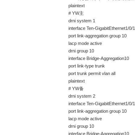
plaintext
# YW主
drni system 1
interface Ten-GigabitEthernet1/0/1
port link-aggregation group 10
lacp mode active
drni group 10
interface Bridge-Aggregation10
port link-type trunk
port trunk permit vlan all
plaintext
# YW备
drni system 2
interface Ten-GigabitEthernet1/0/1
port link-aggregation group 10
lacp mode active
drni group 10
interface Bridge-Aggregation10