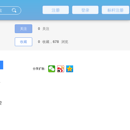
注册
登录
标杆注册
关注
0
关注
收藏
0
收藏，
678
浏览
分享扩散:
，
，
管