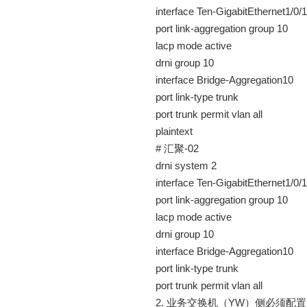
interface Ten-GigabitEthernet1/0/1
port link-aggregation group 10
lacp mode active
drni group 10
interface Bridge-Aggregation10
port link-type trunk
port trunk permit vlan all
plaintext
# 汇聚-02
drni system 2
interface Ten-GigabitEthernet1/0/1
port link-aggregation group 10
lacp mode active
drni group 10
interface Bridge-Aggregation10
port link-type trunk
port trunk permit vlan all
2. 业务交换机（YW）侧必须配置 