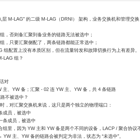
接入层 M-LAG” 的二级 M-LAG（DRNI） 架构，业务交换机和管理交换
G 组，否则备汇聚到备业务的链路无法被选中；
G 组，只要汇聚侧配了，两条链路都能正常选中；
-LAG 组配置上没有本质区别，但在流量转发和故障切换行为上有差异。
LAG 组？
双活对
 主、YW 备；汇聚 - 02 连 YW 主、YW 备，共 4 条链路
备链路不被选中？
G 组时，对汇聚交换机来说，这只是两个独立的物理端口：
的一条成员，被选中
的另一条成员，被选中
的聚合组里，因为 YW 主和 YW 备是两个不同的设备，LACP / 聚合协议
 ↔ YW 主、YW 备的链路会被判定为非法，状态为 “未选中”。