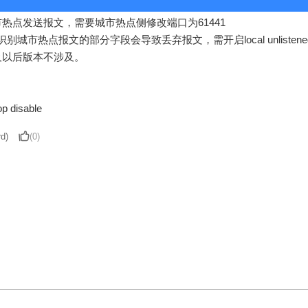
城市热点发送报文，需要城市热点侧修改端口为61441
能不识别城市热点报文的部分字段会导致丢弃报文，需开启
local unlisten
12以及以后版本不涉及。
op disable
d)
(0)