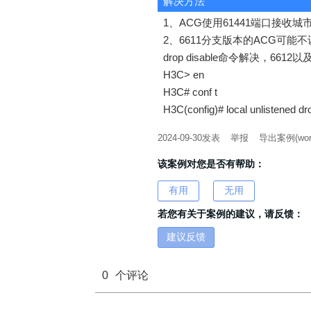
解决方法
1、ACG使用61441端口接收
2、6611分支版本的ACG可
drop disable命令解决，66
H3C> en
H3C# conf t
H3C(config)# local unlistened dr
2024-09-30
发表
举报
导出案例(wor
该案例对您是否有帮助：
有用
无用
若您有关于案例的建议，请反馈：
建议反馈
0
个评论