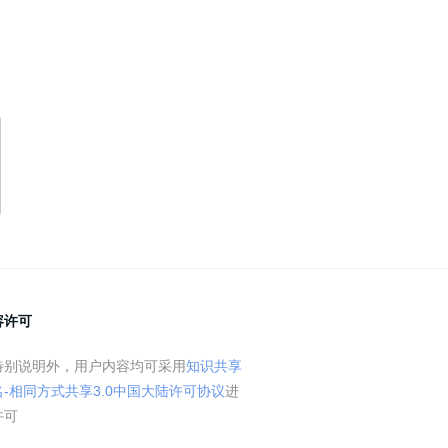
容许可
特别说明外，用户内容均可采用
知识共享
名-相同方式共享3.0中国大陆许可协议
进
许可