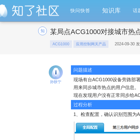
知识库
快问快答
话
某局点ACG1000对接城市
知
2024-09-30 
ACG1000
应用控制网关产品
问题描述
现场有台ACG1000设备旁路
孙轶宁
用来同步城市热点的用户信息。
现在发现用户没有正常同步给A
过程分析
1、检查配置，确认识别范围为