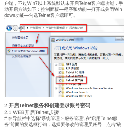
户端，不过
Win7
以上
系统默认未开启
Telnet
客户端功能，
手
动
开启方法如下
：控制
面板
—程序
和功能
—打开
或关闭
Win
dows
功能
—勾选
Telnet
客户端
即可
。
2
开启
Telnet服务
和创建登录账号密码
2.1
WEB
开启
Telnet
步骤
#
在导航栏中选择“系统管理
>
服务
管理
”
,
在“启用
Telnet
服
务
”前面
的复选框打钩
，选择要修改的管理员账号，点击
“确