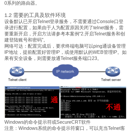
0
系列的路由器。
1.2
需要
的工具
及
软件环境
设备默认已
开启
Telnet
登录服务，
不
需要通过
Console
口登
录
进行
配置，
如果
由于人为
配置
原因关闭了
telnet
服务
，
需
要
重新开启，开启方法请参考本
案例
“
2.
开启
Telnet
服务和
创
建登陆
账号和密码
”
。
网络
可达：
配置
完成后，
要求终端
电脑
可以
ping
通
设备管理
IP
地址，
提前
配置
好
管理
IP
，或
使用
默认
的
WEB
管理
IP
。如
果
有安全
设备
，则需要放通
Telnet
服务端口
23
。
Windows
的命令
提示
符或
SecureCRT
软件
注意
：
Windows
系统的命令提示符窗口，可以充当
Telnet
客