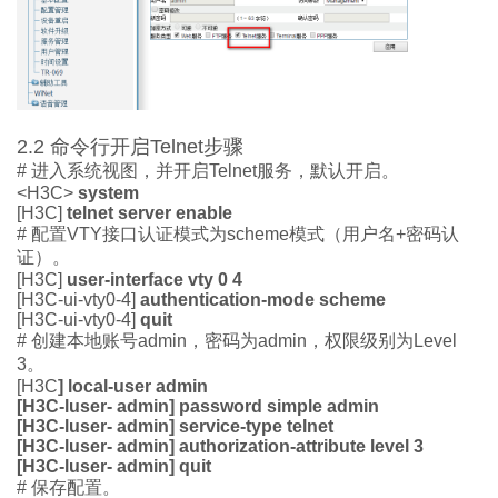
2.2
命令行
开启
Telnet
步骤
#
进入系统视图，
并开启
Telnet
服务
，
默认开启。
<
H3C
>
system
[H3C]
telnet server enable
#
配置
VTY
接口
认证
模式
为
scheme
模式（用户名
+
密码认
证）。
[
H3C]
user-interface vty 0 4
[H3C-ui-vty0-4]
authentication-mode
scheme
[H3C-ui-vty0-4]
quit
#
创建
本地
账号
admin
，
密码为
admin
，
权限
级别
为
Level
3
。
[
H3C
] local-user admin
[H3C-luser- admin] password simple admin
[H3C-luser- admin]
service-type telnet
[H3C-luser- admin]
authorization-attribute level 3
[H3C-luser- admin] quit
#
保存
配置。