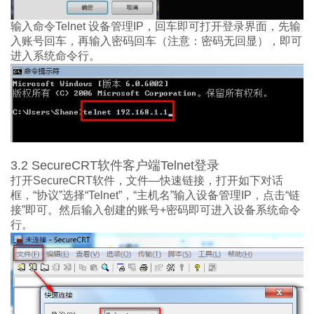
输入
命令
Telnet
设备
管理
IP
，
回车即可
打开登录界面，
先
输
入账号
回车，
再输入密码回车（
注意
：
密码无
回
显
），即可
进入
系统
命令行。
3.2
SecureCRT
软件客户端
Telnet
登录
打开
SecureCRT
软件，
文件
—快速
链接
，
打开如下对话
框
，
“
协议
”选择“
Telnet
”，“
主机名
”输入
设备管理
IP
，
点击
“链
接”即可
。然后
输入创建
的账号
+
密码
即可
进入设备系统命令
行。