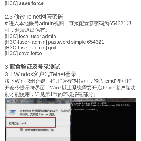
[
H3C]
save force
2.3
修改
Telnet
网
管密码
#
进入
本地
账号
admin
视图，直接
配置
新
密码为
654321
即
可，
然后退出保存。
[
H3C] local-user admin
[H3C-luser- admin] password simple 654321
[H3C-luser- admin] quit
[
H3C] save force
3
配置验证及
登录测试
3.1
Windos
客户端
Telnet
登录
按下
Win
+R
组合键，打开
“
运行
”
对话框
，输入
“
cmd
”即可
打
开命令提示符界面，
Win7
以上系统
需要开启
Telnet
客户端功
能才能
使用，
详见第
1
节
的环境搭建部分。