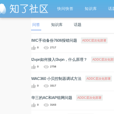
快问快答
知识库
话
问答
知识库
话题
IMC手动备份7606报错问题
ADDC层次化部署
0
2717
l2vpn如何接入l3vpn，什么原理？
ADDC层次化部
0
2758
WAC360 小贝控制器调试方法
ADDC层次化部署
0
3317
华三的AC和AP组网问题
ADDC层次化部署
0
3163