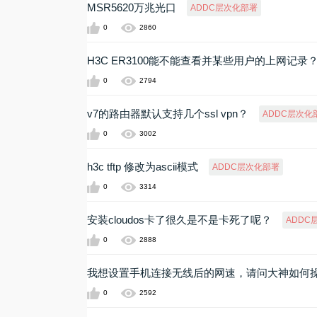
MSR5620万兆光口
ADDC层次化部署
0
2860
H3C ER3100能不能查看并某些用户的上网记录
0
2794
v7的路由器默认支持几个ssl vpn？
ADDC层次化
0
3002
h3c tftp 修改为ascii模式
ADDC层次化部署
0
3314
安装cloudos卡了很久是不是卡死了呢？
ADDC
0
2888
我想设置手机连接无线后的网速，请问大神如何
0
2592