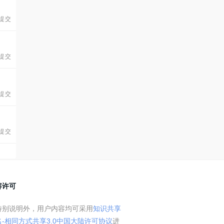
 提交
 提交
 提交
 提交
容许可
特别说明外，用户内容均可采用
知识共享
名-相同方式共享3.0中国大陆许可协议
进