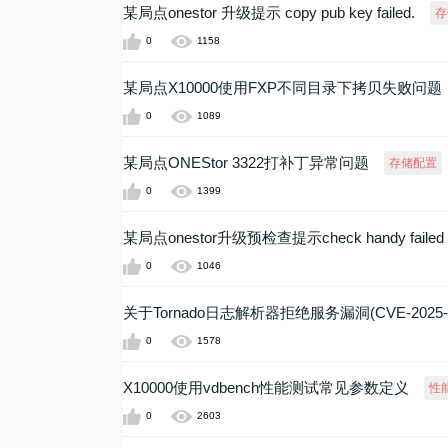
某局点onestor 升级提示 copy pub key failed.
存
0
1158
某局点X10000使用FXP不同目录下拷贝失败问题
0
1089
某局点ONEStor 3322打补丁异常问题
存储配置
0
1399
某局点onestor升级预检查提示check handy failed
0
1046
关于Tornado日志解析器拒绝服务漏洞(CVE-2025-
0
1578
X10000使用vdbench性能测试常见参数定义
性
0
2603