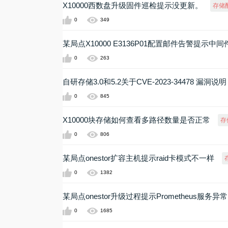
X10000西数盘升级固件巡检提示没更新。
存储
0
349
某局点X10000 E3136P01配置邮件告警提示
0
263
自研存储3.0和5.2关于CVE-2023-34478 漏洞说明
0
845
X10000块存储如何查看多路径数量是否正常
存
0
806
某局点onestor扩容主机提示raid卡模式不一样
0
1382
某局点onestor升级过程提示Prometheus服务异常
0
1685