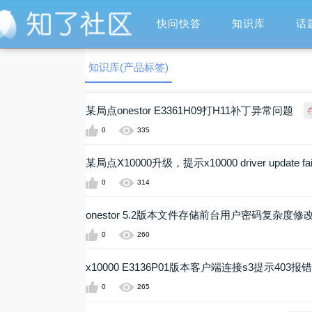
快问快答
知识库
话
知识库(产品标签)
某局点onestor E3361H09打H11补丁异常问题
0
335
某局点X10000升级，提示x10000 driver update f
0
314
onestor 5.2版本文件存储前台用户密码复杂度修
0
260
x10000 E3136P01版本客户端连接s3提示403报错
0
265