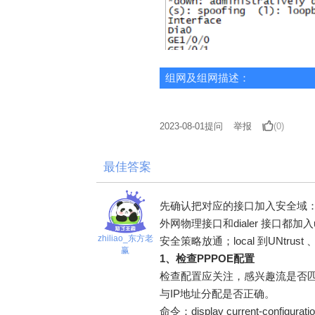
组网及组网描述：
2023-08-01
提问
举报
(0)
最佳答案
先确认把对应的接口加入安全域
外网物理接口和dialer 接口都加入un
zhiliao_东方老
安全策略放通；local 到UNtrust 、
赢
1、检查PPPOE配置
检查配置应关注，感兴趣流是否匹配
与IP地址分配是否正确。
命令：display current-configurati