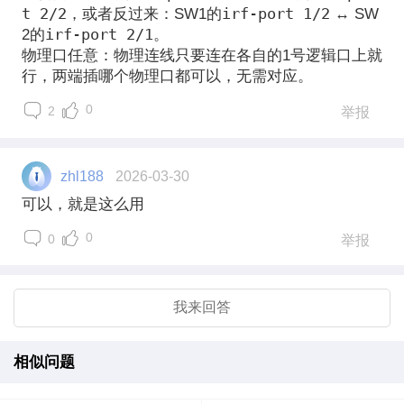
t 2/2
irf-port 1/2
，或者反过来：SW1的
↔ SW
irf-port 2/1
2的
。
物理口任意
：物理连线只要连在
各自的1号逻辑口
上就
行，两端插哪个物理口都可以，无需对应。
0
2
举报
zhl188
2026-03-30
可以，就是这么用
0
0
举报
我来回答
相似问题