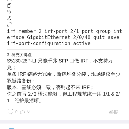
irf member 2 irf-port 2/1 port group int
erface GigabitEthernet 2/0/48 quit save
irf-port-configuration active
3. 补充关键点
S5130-28P-LI 只能
千兆 SFP 口做 IRF
，不支持万
兆；
单条 IRF 链路无冗余，断链堆叠分裂，
现场建议至少
双链路备份
；
版本、基线必须一致，否则起不来 IRF；
2/2
你之前写
语法能敲，但
工程规范统一用 1/1 & 2/
1
，维护最清晰。
0
0
举报