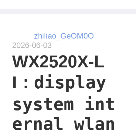
zhiliao_GeOM0O
2026-06-03
WX2520X-L
display
I：
system int
ernal wlan