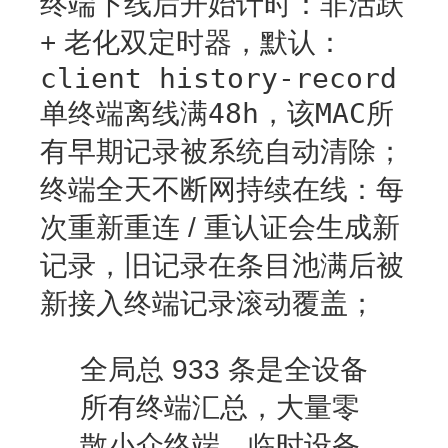
终端
下线后开始计时：非活跃
+ 老化双定时器
，默认：
client history-record
单终端离线满48h，该MAC所
有早期记录被系统自动清除
；
终端
全天不断网持续在线
：每
次重新重连 / 重认证会生成新
记录，
旧记录在条目池满后被
新接入终端记录滚动覆盖
；
全局总 933 条是全设备
所有终端汇总，大量零
散小众终端、临时设备