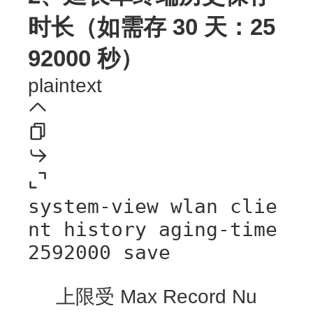
时长（如需存 30 天：25
92000 秒）
plaintext
system-view wlan clie
nt history aging-time
2592000 save
上限受 Max Record Nu