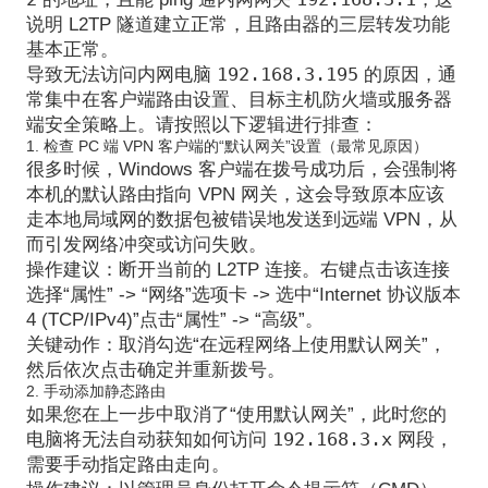
说明
L2TP 隧道建立正常，且路由器的三层转发功能
基本正常
。
192.168.3.195
导致无法访问内网电脑
的原因，通
常集中在
客户端路由设置、目标主机防火墙或服务器
端安全策略
上。请按照以下逻辑进行排查：
1. 检查 PC 端 VPN 客户端的“默认网关”设置（最常见原因）
很多时候，Windows 客户端在拨号成功后，会强制将
本机的默认路由指向 VPN 网关，这会导致原本应该
走本地局域网的数据包被错误地发送到远端 VPN，从
而引发网络冲突或访问失败。
操作建议
：断开当前的 L2TP 连接。右键点击该连接
选择“属性” -> “网络”选项卡 -> 选中“Internet 协议版本
4 (TCP/IPv4)”点击“属性” -> “高级”。
关键动作
：
取消勾选“在远程网络上使用默认网关”
，
然后依次点击确定并重新拨号。
2. 手动添加静态路由
如果您在上一步中取消了“使用默认网关”，此时您的
192.168.3.x
电脑将无法自动获知如何访问
网段，
需要手动指定路由走向。