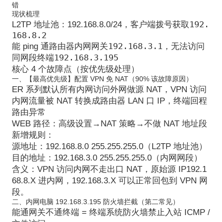
错
现状梳理
192.
L2TP 地址池：
192.168.8.0/24
，客户端拨号获取
168.8.2
192.168.3.1
能 ping 通路由器内网网关
，无法访问
192.168.3.195
同网段终端
核心 4 个故障点（按优先级处理）
一、【最高优先级】配置 VPN 免 NAT（90% 该故障原因）
ER 系列默认所有内网访问外网做源 NAT，
VPN 访问
内网流量被 NAT 转换成路由器 LAN 口 IP，终端回程
路由异常
WEB 路径：
高级设置→NAT 策略→不做 NAT 地址段
新增规则：
源地址：
192.168.8.0 255.255.255.0（L2TP 地址池）
目的地址：
192.168.3.0 255.255.255.0（内网网段）
含义：VPN 访问内网不走出口 NAT，原始源 IP192.1
68.8.X 进内网，192.168.3.X 可以正常回包到 VPN 网
段。
二、内网电脑 192.168.3.195 防火墙拦截（第二常见）
能通网关不通终端 = 终端系统防火墙禁止入站 ICMP /