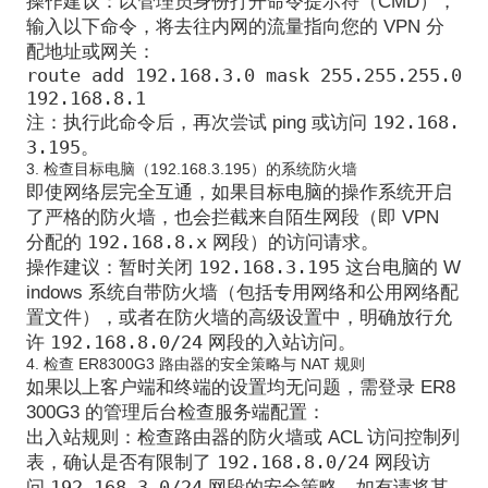
操作建议
：以管理员身份打开命令提示符（CMD），
输入以下命令，将去往内网的流量指向您的 VPN 分
配地址或网关：
route add 192.168.3.0 mask 255.255.255.0
192.168.8.1
192.168.
注：执行此命令后，再次尝试 ping 或访问
3.195
。
3. 检查目标电脑（192.168.3.195）的系统防火墙
即使网络层完全互通，如果目标电脑的操作系统开启
了严格的防火墙，也会拦截来自陌生网段（即 VPN
192.168.8.x
分配的
网段）的访问请求。
192.168.3.195
操作建议
：暂时关闭
这台电脑的 W
indows 系统自带防火墙（包括专用网络和公用网络配
置文件），或者在防火墙的高级设置中，明确放行允
192.168.8.0/24
许
网段的入站访问。
4. 检查 ER8300G3 路由器的安全策略与 NAT 规则
如果以上客户端和终端的设置均无问题，需登录 ER8
300G3 的管理后台检查服务端配置：
出入站规则
：检查路由器的防火墙或 ACL 访问控制列
192.168.8.0/24
表，确认是否有限制了
网段访
192.168.3.0/24
问
网段的安全策略，如有请将其