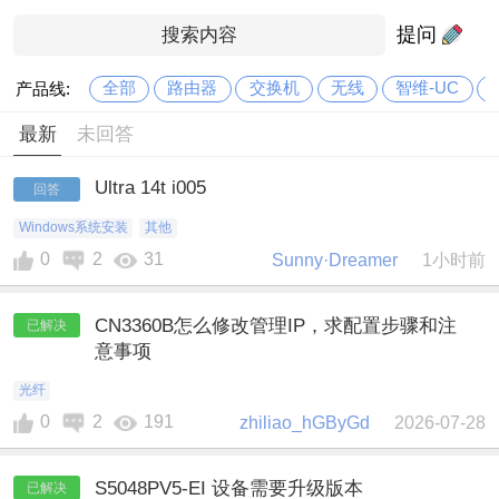
提问
全部
路由器
交换机
无线
智维-UC
产品线:
最新
未回答
Ultra 14t i005
回答
Windows系统安装
其他
0
2
31
Sunny·Dreamer
1小时前
CN3360B怎么修改管理IP，求配置步骤和注
已解决
意事项
光纤
0
2
191
zhiliao_hGByGd
2026-07-28
S5048PV5-EI 设备需要升级版本
已解决