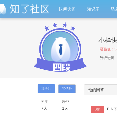
快问快答
知识库
话
小样
经验值：
3
升级进度
他的回答
关注
粉丝
7
人
1
人
EIA 下
0赞