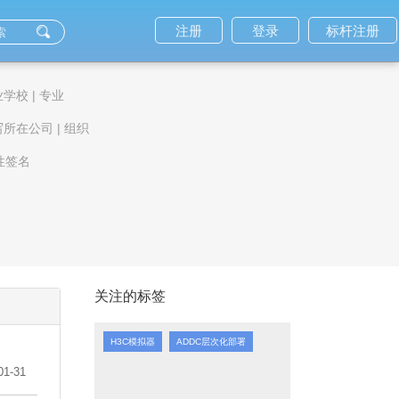
注册
登录
标杆注册
业学校
|
专业
写所在公司
|
组织
性签名
关注的标签
H3C模拟器
ADDC层次化部署
01-31