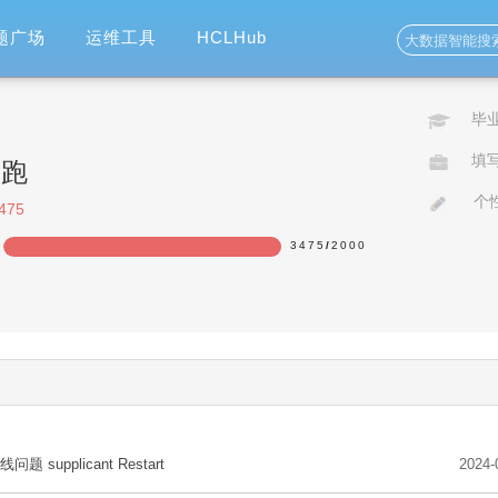
题广场
运维工具
HCLHub
毕
填
快跑
个
475
3475
/
2000
170%
线问题 supplicant Restart
2024-