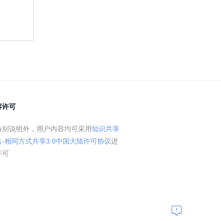
容许可
特别说明外，用户内容均可采用
知识共享
名-相同方式共享3.0中国大陆许可协议
进
许可