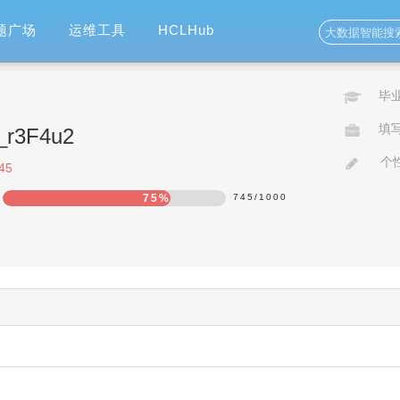
题广场
运维工具
HCLHub
毕
填
o_r3F4u2
个
45
75%
745
/
1000