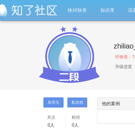
快问快答
知识库
话
zhilia
经验值：
7
升级进度
他的案例
关注
粉丝
0
人
0
人