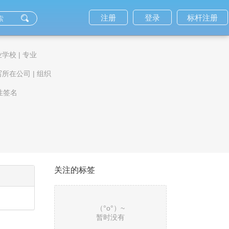
注册
登录
标杆注册
业学校
|
专业
写所在公司
|
组织
性签名
关注的标签
（°ο°）~
暂时没有