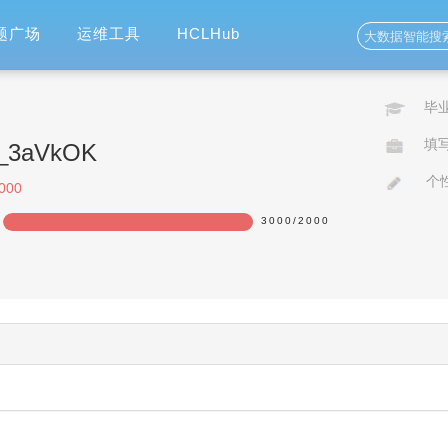
题广场
运维工具
HCLHub
毕
填
ao_3aVkOK
个
000
3000
/
2000
150%