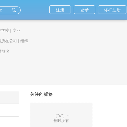
注册
登录
标杆注册
业学校
|
专业
写所在公司
|
组织
性签名
关注的标签
（°ο°）~
暂时没有