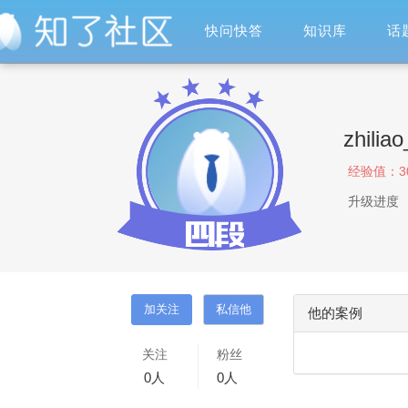
快问快答
知识库
话
zhili
经验值：
3
升级进度
他的案例
关注
粉丝
0
人
0
人