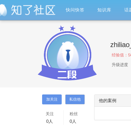
快问快答
知识库
话
zhilia
经验值：
5
升级进度
他的案例
关注
粉丝
0
人
0
人