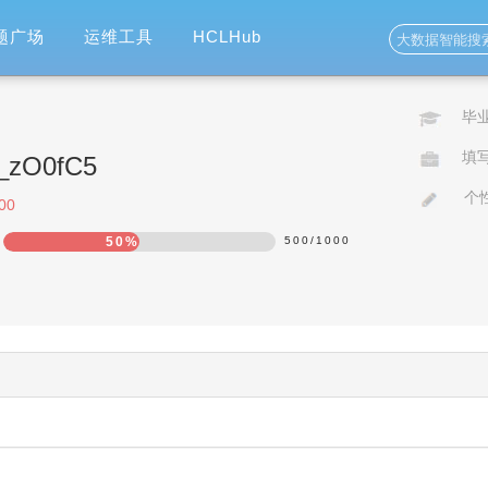
题广场
运维工具
HCLHub
毕
填
o_zO0fC5
个
00
50%
500
/
1000