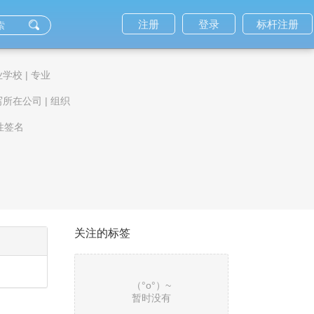
注册
登录
标杆注册
业学校
|
专业
写所在公司
|
组织
性签名
关注的标签
（°ο°）~
暂时没有