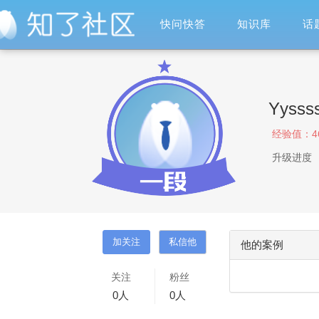
快问快答
知识库
话
Yysss
经验值：
4
升级进度
他的案例
关注
粉丝
0
人
0
人