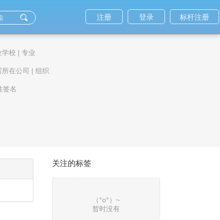
注册
登录
标杆注册
业学校
|
专业
写所在公司
|
组织
性签名
关注的标签
（°ο°）~
暂时没有