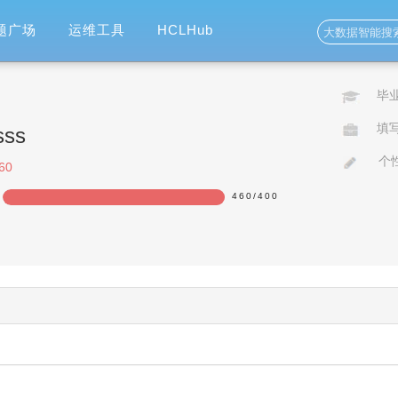
题广场
运维工具
HCLHub
毕
填
sss
个
60
115%
460
/
400