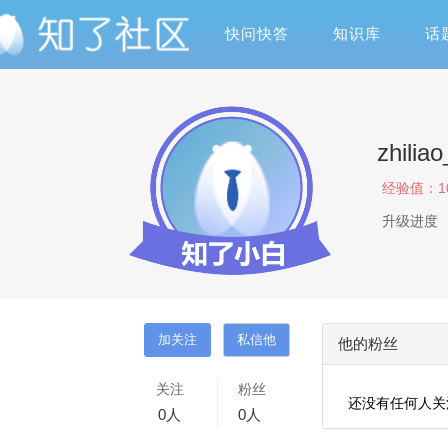
快问快答
知识库
话
zhilia
经验值：
1
升级进度
他的粉丝
关注
粉丝
还没有任何人关
0
人
0
人