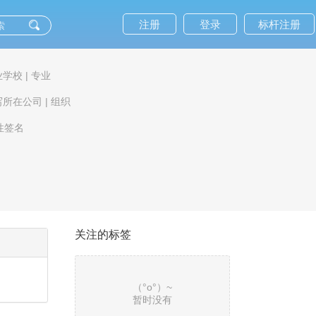
注册
登录
标杆注册
业学校
|
专业
写所在公司
|
组织
性签名
关注的标签
（°ο°）~
暂时没有