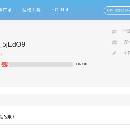
题广场
运维工具
HCLHub
毕
填
o_5jEdO9
个
0
10%
10
/
100
注他哦！