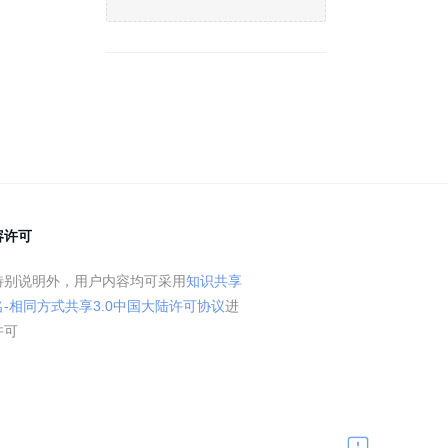
容许可
特别说明外，用户内容均可采用
知识共享
名-相同方式共享3.0中国大陆许可协议
进
许可