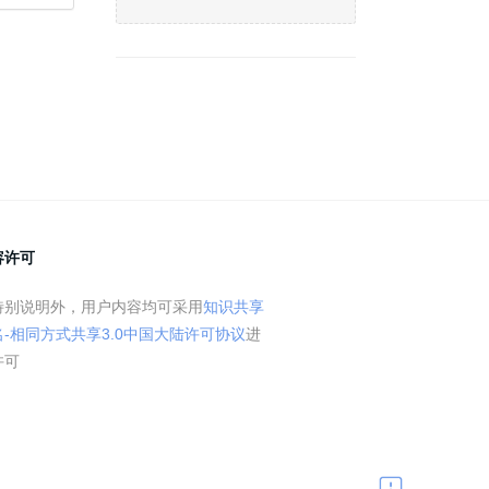
容许可
特别说明外，用户内容均可采用
知识共享
名-相同方式共享3.0中国大陆许可协议
进
许可