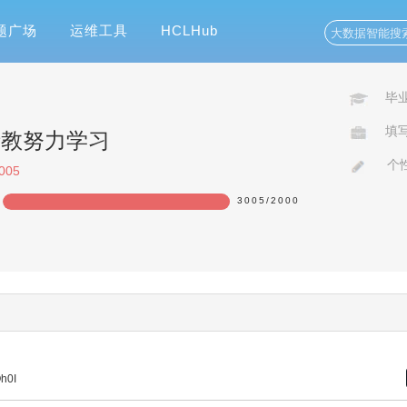
题广场
运维工具
HCLHub
毕
填
请教努力学习
个
005
3005
/
2000
150%
Oh0I