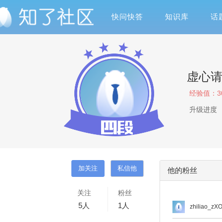
快问快答
知识库
话
虚心
经验值：
3
升级进度
他的粉丝
关注
粉丝
5
人
1
人
zhiliao_zX