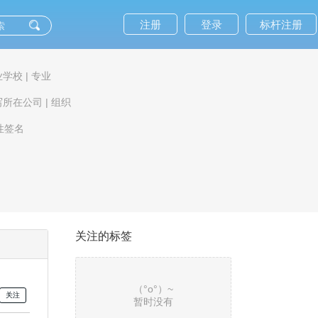
注册
登录
标杆注册
业学校
|
专业
写所在公司
|
组织
性签名
关注的标签
（°ο°）~
暂时没有