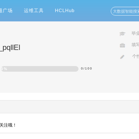
题广场
运维工具
HCLHub
毕
填
_pqllEl
个
0%
0
/
100
关注哦！