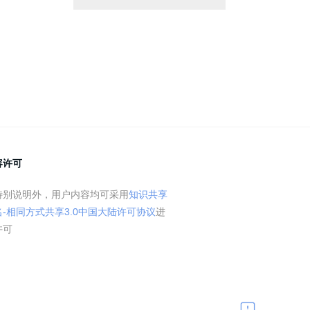
容许可
特别说明外，用户内容均可采用
知识共享
名-相同方式共享3.0中国大陆许可协议
进
许可