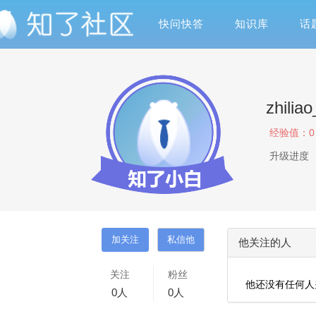
快问快答
知识库
话
zhiliao
经验值：
0
升级进度
他关注的人
关注
粉丝
他还没有任何人
0
人
0
人