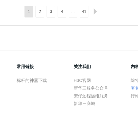
1
2
3
4
...
41
常用链接
关注我们
内
标杆的神器下载
H3C官网
除
新华三服务公众号
署
安仔远程运维服务
行
新华三商城