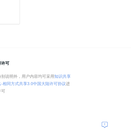
容许可
特别说明外，用户内容均可采用
知识共享
名-相同方式共享3.0中国大陆许可协议
进
许可