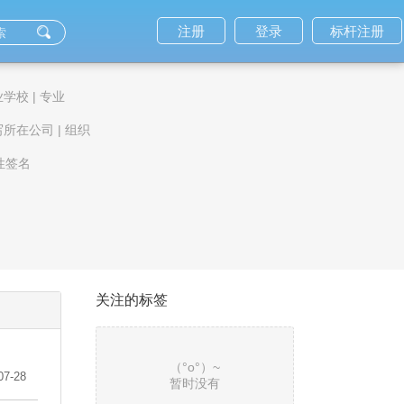
注册
登录
标杆注册
业学校
|
专业
写所在公司
|
组织
性签名
关注的标签
（°ο°）~
07-28
暂时没有