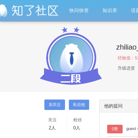
快问快答
知识库
话
zhili
经验值：
5
升级进度
他的提问
关注
粉丝
2
人
0
人
gue
0赞