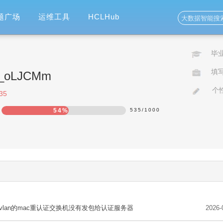
题广场
运维工具
HCLHub
毕
填
ao_oLJCMm
个
35
54%
535
/
1000
st vlan的mac重认证交换机没有发包给认证服务器
2026-