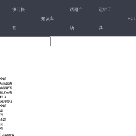
快问快
话题广
运维工
知识库
HCL
答
场
具
全部
经验案例
典型配置
技术公告
FAQ
漏洞说明
全部
是
否
全部
是
否
高级搜索