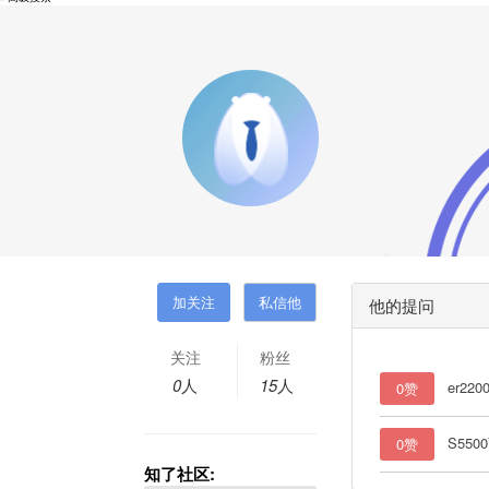
他的提问
关注
粉丝
0
人
15
人
er220
0赞
S5500
0赞
知了社区: