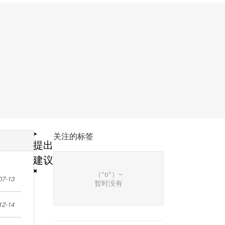
➤
关注的标签
提出
建议
✖
（°ο°）~
07-13
暂时没有
12-14