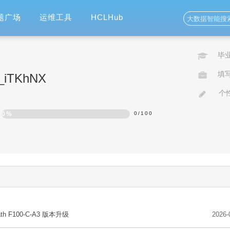
题广场
运维工具
HCLHub
毕
填
o_iTKhNX
个
0%
0
/
100
ath F100-C-A3 版本升级
2026-