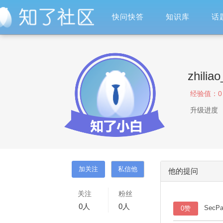
快问快答
知识库
话
zhilia
经验值：
0
升级进度
他的提问
关注
粉丝
0
人
0
人
SecP
0赞