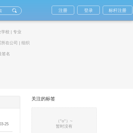
注册
登录
标杆注册
业学校
|
专业
写所在公司
|
组织
性签名
关注的标签
（°ο°）~
03-25
暂时没有