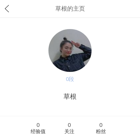
草根的主页
0段
草根
0
0
0
经验值
关注
粉丝