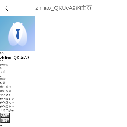
zhiliao_QKUcA9的主页
0段
zhiliao_QKUcA9
25
经验值
0
关注
1
粉丝
位置
毕业院校
所在公司
个人网站
他的提问
>
他的回答
>
他的案例
>
关注的标签
X