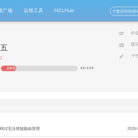
题广场
运维工具
HCLHub
毕
填
十五
个
0
20%
20
/
100
300G2无法登陆路由管理
2026-