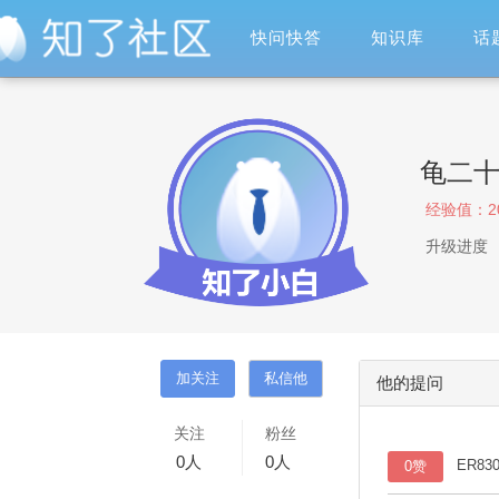
快问快答
知识库
话
龟二
经验值：
2
升级进度
他的提问
关注
粉丝
0
人
0
人
ER8
0赞