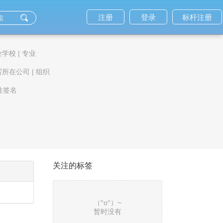
注册
登录
标杆注册
业学校
|
专业
写所在公司
|
组织
性签名
关注的标签
（°ο°）~
暂时没有