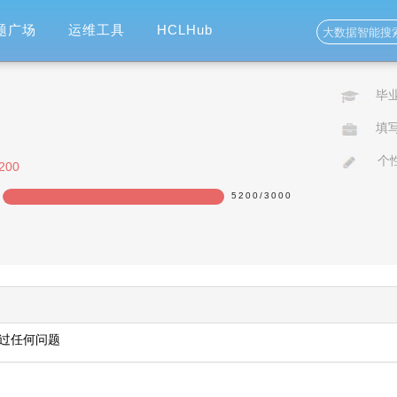
题广场
运维工具
HCLHub
毕
填
个
200
5200
/
3000
173%
过任何问题