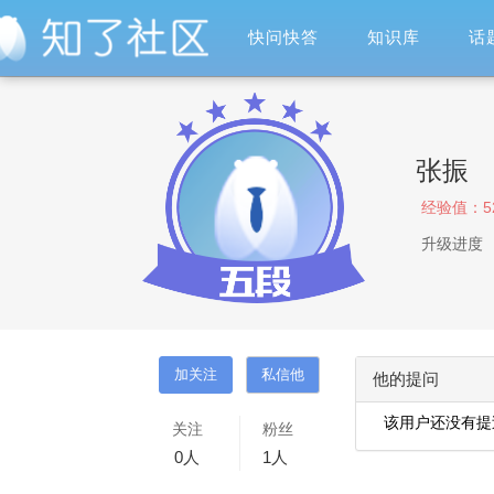
快问快答
知识库
话
张振
经验值：
5
升级进度
他的提问
该用户还没有提
关注
粉丝
0
人
1
人