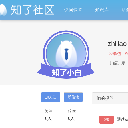
快问快答
知识库
话
zhilia
经验值：
9
升级进度
他的提问
关注
粉丝
0
人
0
人
通过w
0赞