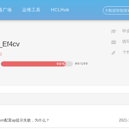
题广场
运维工具
HCLHub
毕
填
o_Ef4cv
个
0
90%
90
/
100
sm配置ap提示失败，为什么？
2021-