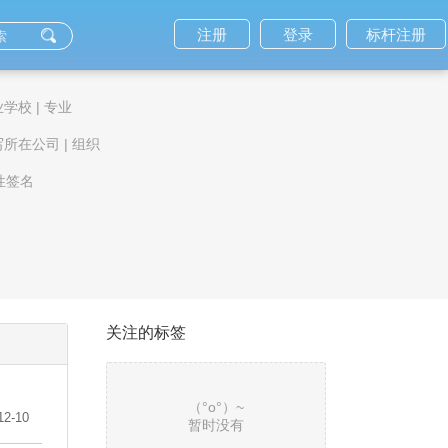
注册
登录
标杆注册
业学校
|
专业
写所在公司
|
组织
性签名
关注的标签
（°ο°）~
12-10
暂时没有