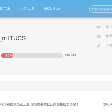
题广场
运维工具
HCLHub
毕
填
ao_nHTUCS
个
0
20%
20
/
100
00根墙和虚墙怎么互通,虚墙需要把默认路由指给实墙呢？
2025-