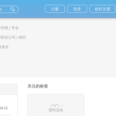
注册
登录
标杆注册
业学校
|
专业
写所在公司
|
组织
性签名
关注的标签
（°ο°）~
04-13
暂时没有