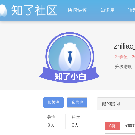
快问快答
知识库
话
zhili
经验值：
2
升级进度
他的提问
关注
粉丝
0
人
0
人
m90
0赞