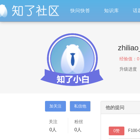
快问快答
知识库
话
zhili
经验值：
0
升级进度
他的提问
关注
粉丝
0
人
0
人
F10
0赞