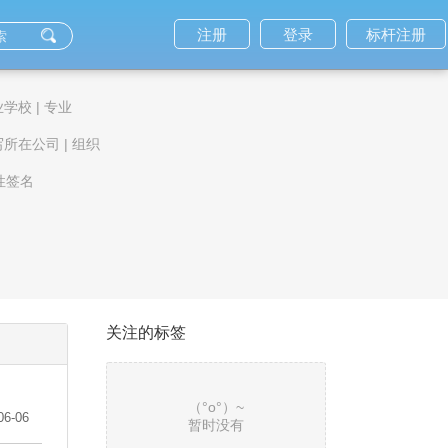
注册
登录
标杆注册
业学校
|
专业
写所在公司
|
组织
性签名
关注的标签
（°ο°）~
06-06
暂时没有