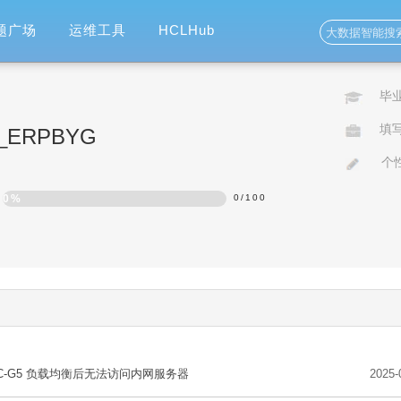
题广场
运维工具
HCLHub
毕
填
ao_ERPBYG
个
0%
0
/
100
0-C-G5 负载均衡后无法访问内网服务器
2025-