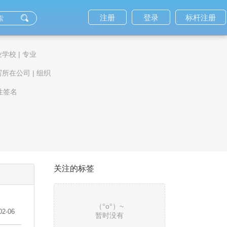
注册
登录
标杆注册
业学校
|
专业
写所在公司
|
组织
性签名
关注的标签
（°ο°）~
02-06
暂时没有