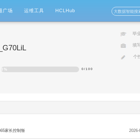
题广场
运维工具
HCLHub
毕
填
o_G70LiL
个
0%
0
/
100
b365家长控制惭
2026-