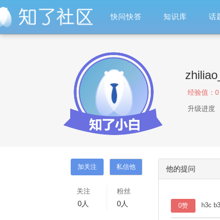
快问快答
知识库
话
zhilia
经验值：
0
升级进度
他的提问
关注
粉丝
0
人
0
人
h3c 
0赞