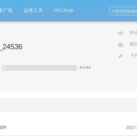
题广场
运维工具
HCLHub
毕
填
o_24536
个
0%
0
/
100
10H
2017-