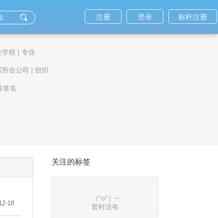
注册
登录
标杆注册
业学校
|
专业
写所在公司
|
组织
性签名
关注的标签
（°ο°）~
12-18
暂时没有