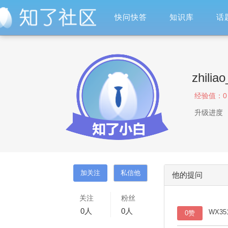
快问快答
知识库
话
zhilia
经验值：
0
升级进度
他的提问
关注
粉丝
0
人
0
人
WX35
0赞