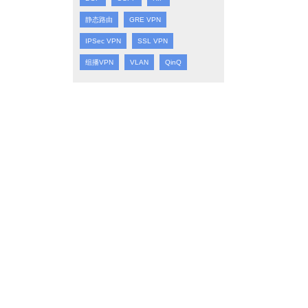
静态路由
GRE VPN
IPSec VPN
SSL VPN
组播VPN
VLAN
QinQ