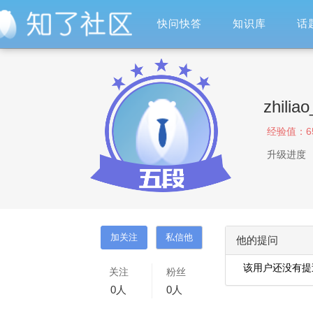
快问快答
知识库
话
zhili
经验值：
6
升级进度
他的提问
该用户还没有提
关注
粉丝
0
人
0
人