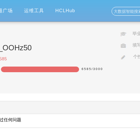
题广场
运维工具
HCLHub
毕
填
ao_OOHz50
个
585
6585
/
3000
过任何问题