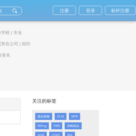
注册
登录
标杆注册
业学校
|
专业
写所在公司
|
组织
性签名
219%
关注的标签
路由策略
IS-IS
MTR
RIPng
FRR
策略路由
BGP
OSPF
RIP