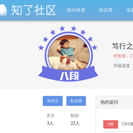
快问快答
知识库
话
笃行
经验值：
2
升级进度
他的提问
关注
粉丝
3
人
22
人
CAS
0赞