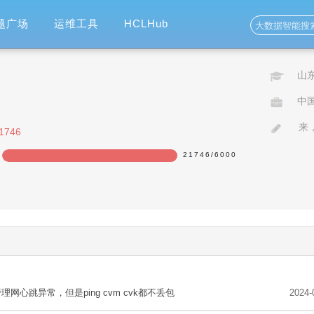
题广场
运维工具
HCLHub
山
中
之
来
1746
21746
/
6000
管理网心跳异常，但是ping cvm cvk都不丢包
2024-