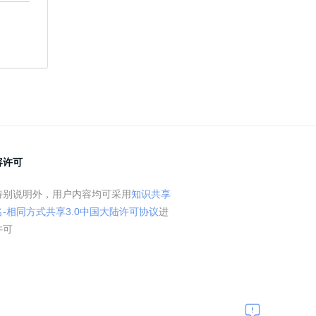
容许可
特别说明外，用户内容均可采用
知识共享
名-相同方式共享3.0中国大陆许可协议
进
许可