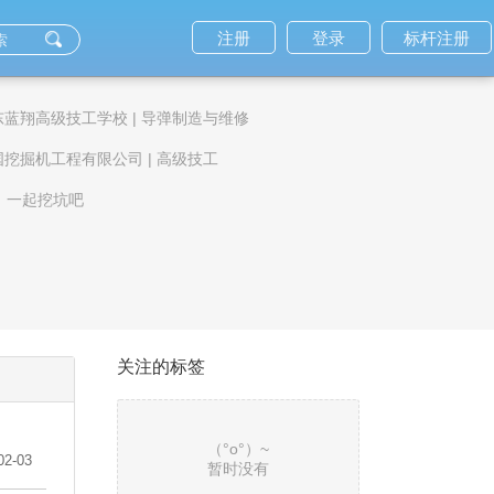
注册
登录
标杆注册
东蓝翔高级技工学校 | 导弹制造与维修
国挖掘机工程有限公司 | 高级技工
，一起挖坑吧
36
关注的标签
（°ο°）~
02-03
暂时没有