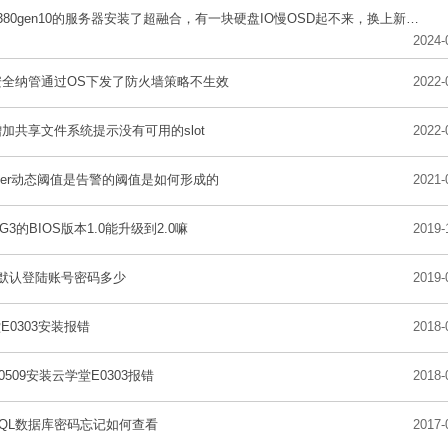
HPDL380gen10的服务器安装了超融合，有一块硬盘IO慢OSD起不来，换上新盘但是ILO显示Failed是怎么回事
2024-
安全纳管通过OS下发了防火墙策略不生效
2022-
增加共享文件系统提示没有可用的slot
2022-
enter动态阈值是告警的阈值是如何形成的
2021-
0G3的BIOS版本1.0能升级到2.0嘛
2019-
的默认登陆账号密码多少
2019-
E0303安装报错
2018-
E0509安装云学堂E0303报错
2018-
 SQL数据库密码忘记如何查看
2017-