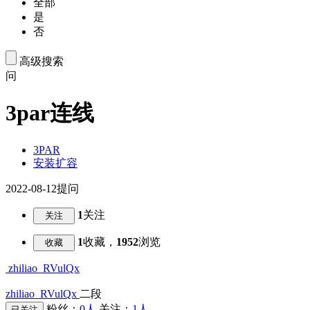
全部
是
否
高级搜索
问
3par连线
3PAR
安装扩容
2022-08-12提问
1
关注
关注
1
收藏，
1952
浏览
收藏
zhiliao_RVulQx
zhiliao_RVulQx
二段
粉丝：
0人
关注：
1人