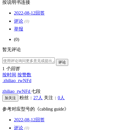
按说明书连接
2022-08-12回答
评论
(
0
)
举报
(0)
暂无评论
1
个回答
按时间
按赞数
zhiliao_rwNFd
zhiliao_rwNFd
七段
粉丝：
27人
关注：
0人
参考对应型号的《cabling guide》
2022-08-12回答
评论
(
0
)