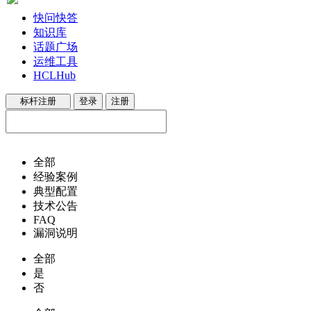
快问快答
知识库
话题广场
运维工具
HCLHub
标杆注册
登录
注册
全部
经验案例
典型配置
技术公告
FAQ
漏洞说明
全部
是
否