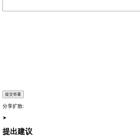
分享扩散:
➤
提出建议