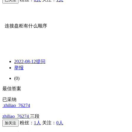
问题描述：
连接盘柜有什么顺序
组网及组网描述：
2022-08-12
提问
举报
(0)
最佳答案
已采纳
zhiliao_76274
zhiliao_76274
三段
粉丝：
1人
关注：
0人