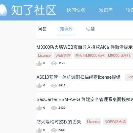
快问快答
知识库
话
问答
知识库
话题
M9000防火墙WEB页面导入授权AK文件激活提
License
WEB管理
防火墙M9000系列、M9000-S系列、M
0
1122
X6010安管一体机漏洞扫描绑定license报错
Lic
0
1913
SecCenter ESM-AV-G 终端安全管理系桌
0
2430
防火墙临时授权的丢失
License
NGFW防火墙
0
6339