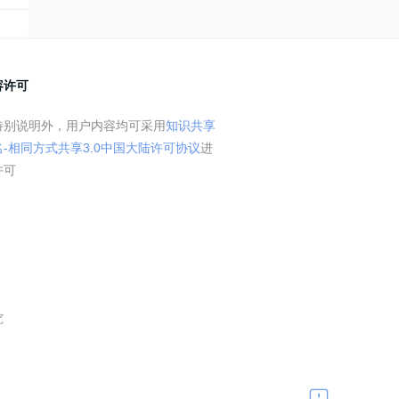
容许可
特别说明外，用户内容均可采用
知识共享
名-相同方式共享3.0中国大陆许可协议
进
许可
究