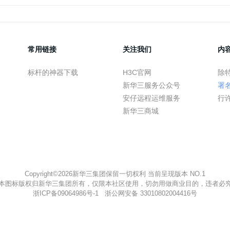
常用链接
关注我们
内
标杆的神器下载
H3C官网
除
新华三服务公众号
署
安仔远程运维服务
行
新华三商城
Copyright©2026新华三集团保留一切权利 当前呈现版本 NO.1
本图标版权归新华三集团所有，仅限本社区使用，切勿用做商业目的，违者必
浙ICP备09064986号-1
浙公网安备 33010802004416号