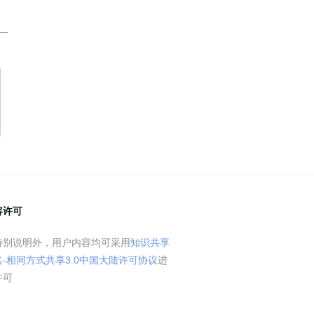
容许可
特别说明外，用户内容均可采用
知识共享
名-相同方式共享3.0中国大陆许可协议
进
许可