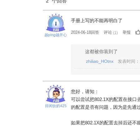
2
个回答
手册上写的不能再明白了
2024-06-18回答
评论
举报
(
1
)
越ping越开心
这都被你装到了
zhiliao_HOtnx
发表时间：20
您好，请知：
可以尝试把802.1X的配置在接口
得闲饮奶425
的配置是否有问题，因为是先通过
如果把802.1X的配置去掉后还