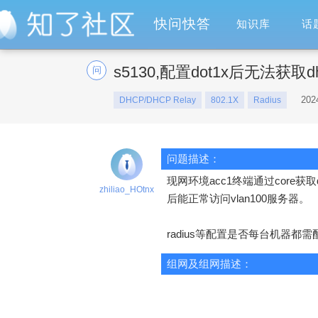
快问快答
知识库
话
s5130,配置dot1x后无法获取
问
202
DHCP/DHCP Relay
802.1X
Radius
问题描述：
现网环境acc1终端通过core
zhiliao_HOtnx
后能正常访问vlan100服务器。
radius等配置是否每台机器都需
组网及组网描述：