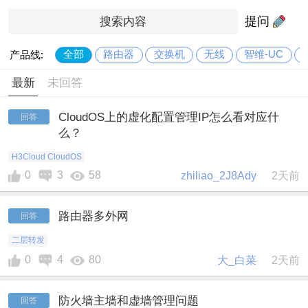
提问
全部
路由器
交换机
无线
智维-UC
产品线:
最新
未回答
CloudOS上的虚化配置管理IP怎么看对应什
回答
么？
H3Cloud CloudOS
0
3
58
zhiliao_2J8Ady
2天前
路由器多外网
回答
二层转发
0
4
80
大_白菜
2天前
防火墙主墙和虚墙管理问题
回答