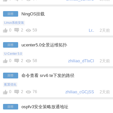
NingOS挂载
回答
Linux系统安装
0
2
59
Lr..
2天前
ucenter5.0全景运维拓扑
回答
U-Center 5.0
0
2
58
zhiliao_dTIxCl
2天前
命令查看 srv6 te下发的路径
回答
配置优化
0
2
76
zhiliao_cGCjSS
2天前
ospfv3安全策略放通地址
回答