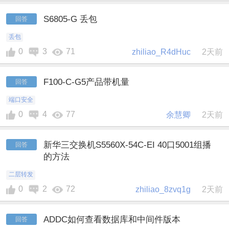
S6805-G 丢包
回答
丢包
0
3
71
zhiliao_R4dHuc
2天前
F100-C-G5产品带机量
回答
端口安全
0
4
77
余慧卿
2天前
新华三交换机S5560X-54C-EI 40口5001组播
回答
的方法
二层转发
0
2
72
zhiliao_8zvq1g
2天前
ADDC如何查看数据库和中间件版本
回答