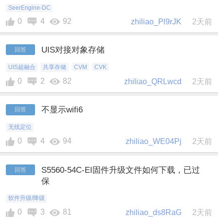
SeerEngine-DC
0
4
92
zhiliao_Pl9rJK
2天前
UIS对接对象存储
回答
UIS超融合
共享存储
CVM
CVK
0
2
82
zhiliao_QRLwcd
2天前
不显示wifi6
回答
无线定位
0
4
94
zhiliao_WE04Pj
2天前
S5560-54C-EI固件升级文件如何下载，已过
回答
保
软件升级/降级
0
3
81
zhiliao_ds8RaG
2天前