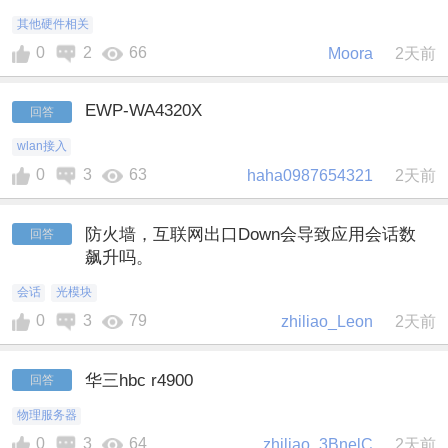
其他硬件相关
0
2
66
Moora
2天前
EWP‑WA4320X
回答
wlan接入
0
3
63
haha0987654321
2天前
防火墙，互联网出口Down会导致应用会话数
回答
飙升吗。
会话
光模块
0
3
79
zhiliao_Leon
2天前
华三hbc r4900
回答
物理服务器
0
3
64
zhiliao_3BnelC
2天前